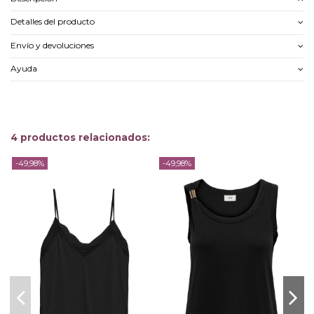
Detalles del producto
Envío y devoluciones
Ayuda
4 productos relacionados:
-49,98%
-49,98%
-