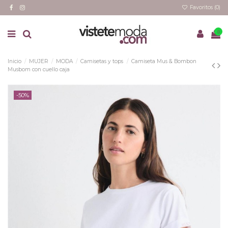
Favoritos (
0
)
0
Inicio
MUJER
MODA
Camisetas y tops
Camiseta Mus & Bombon
Musbom con cuello caja
-50%