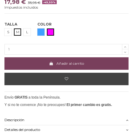
17,98 €
35,95 €
-49,99%
Impuestos incluidos
TALLA
COLOR
AZUL
FUCSIA
S
M
L
Añadir al carrito
Envío
GRATIS
a toda la Península.
Y si no te convence ¡No te preocupes!
El primer cambio es gratis.
Descripción
Detalles del producto