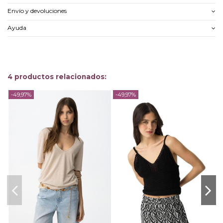
Envío y devoluciones
Ayuda
4 productos relacionados:
-49,97%
-49,97%
-