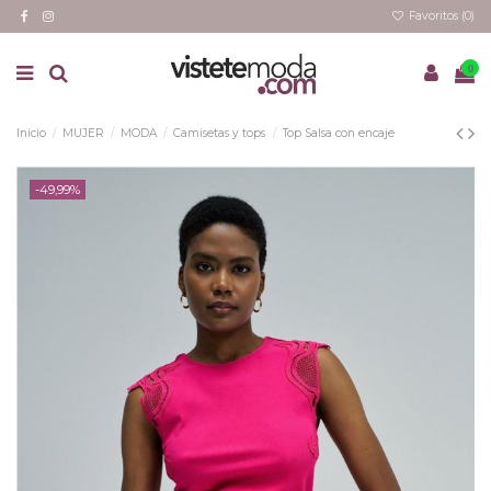
Favoritos (
0
)
0
Inicio
MUJER
MODA
Camisetas y tops
Top Salsa con encaje
-49,99%