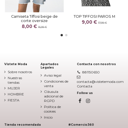
Camiseta Tiffosi beige de
TOP TIFFOSI PAROS M
corte oversize
9,00 €
17,99 €
8,00 €
15,99 €
Vístete Moda
Apartados
Contacta con nosotros
Legales
Sobre nosotros
881150650
Aviso legal
Nuestras
Condiciones de
contacta@vistetemoda.com
tiendas
venta
Contacta
MUJER
Cláusula
Follow us
HOMBRE
adicional de
FIESTA
RGPD
Política de
cookies
Inicio
Tienda recomendada
#Comercio360