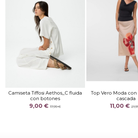
TALLA
TALLA
XS
XS
S
M
Camiseta Tiffosi Aethos_C fluida
Top Vero Moda con 
con botones
cascada
COLOR
COLOR
9,00 €
11,00 €
BLANCO
NEGRO
ROJ
17,99 €
21,9


Añadir al carrito
Añadir al c