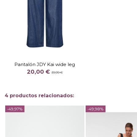
TALLA
S 32
M 32
L 32
XL 32
Pantalón JDY Kai wide leg
COLOR
20,00 €
AZUL
39,99 €

Añadir al carrito
4 productos relacionados:
-49,97%
-49,98%