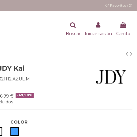
Favoritos (
0
)
Buscar
Iniciar sesión
Carrito
JDY Kai
321112.AZUL.M
6,99 €
-49,98%
luidos
COLOR
AZUL