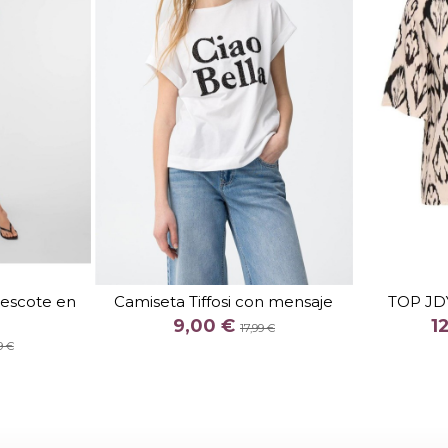
TALLA
L
XS
escote en
Camiseta Tiffosi con mensaje
TOP JD
COLOR
9,00 €
1
17,99 €
VERDE CLARO
BLANCO
O
9 €


arrito
Añadir al carrito