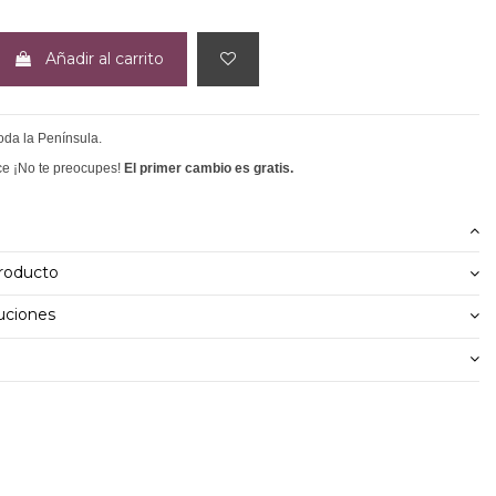
Añadir al carrito
toda la Península.
ce ¡No te preocupes!
El primer cambio es gratis.
producto
uciones