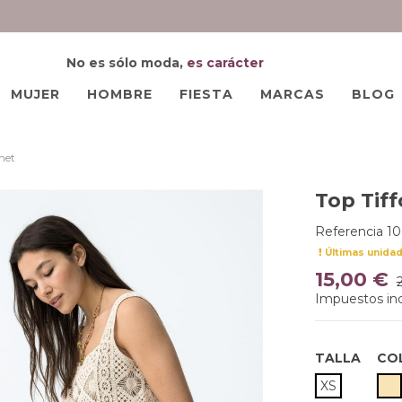
No es sólo moda,
es carácter
MUJER
HOMBRE
FIESTA
MARCAS
BLOG
chet
Top Tiff
Referencia
10
Últimas unida
15,00 €
Impuestos inc
TALLA
CO
B
XS