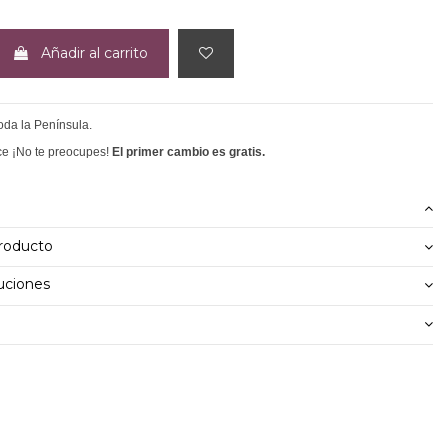
Añadir al carrito
toda la Península.
ce ¡No te preocupes!
El primer cambio es gratis.
producto
uciones