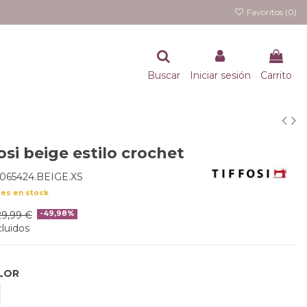
Favoritos (
0
)
Buscar
Iniciar sesión
Carrito
osi beige estilo crochet
065424.BEIGE.XS
des en stock
29,99 €
-49,98%
luidos
LOR
EIGE