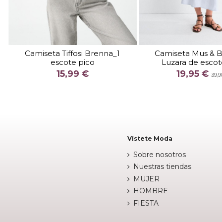
TALLA
TALLA
L
S
Camiseta Tiffosi Brenna_1
Camiseta Mus &
escote pico
Luzara de escot
COLOR
COLOR
15,99 €
19,95 €
GRANATE
MAR
39,9


Añadir al carrito
Añadir al c
Vístete Moda
Sobre nosotros
Nuestras tiendas
MUJER
HOMBRE
FIESTA