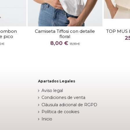
TALLA
L
 Bombon
Camiseta Tiffosi con detalle
TOP MUS 
e pico
floral
COLOR
2
8,00 €
RON
BLANCO
0 €
15,99 €


arrito
Añadir al carrito
Apartados Legales
Aviso legal
Condiciones de venta
Cláusula adicional de RGPD
Política de cookies
Inicio