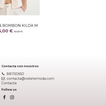
TALLA
XL
& BOMBON KILDA M
COLOR
5,00 €
50,00 €
CRUDO
Añadir al carrito
Contacta con nosotros
881150650
contacta@vistetemoda.com
Contacta
Follow us