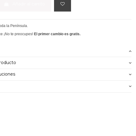
Añadir al carrito
toda la Península.
ce ¡No te preocupes!
El primer cambio es gratis.
producto
uciones