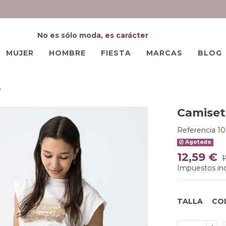
No es sólo moda,
es carácter
MUJER
HOMBRE
FIESTA
MARCAS
BLOG
e
Camiseta
Referencia
1
Agotado
12,59 €
1
Impuestos inc
TALLA
CO