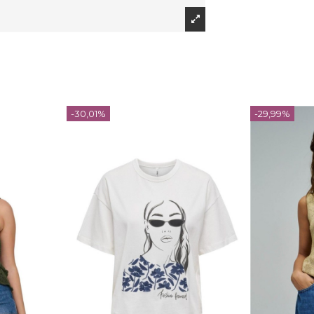
-30,01%
-29,99%