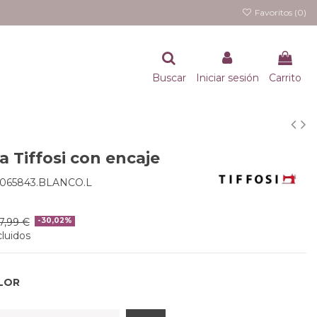
Favoritos (
0
)
Buscar
Iniciar sesión
Carrito
 Tiffosi con encaje
0065843.BLANCO.L
7,99 €
-30,02%
luidos
LOR