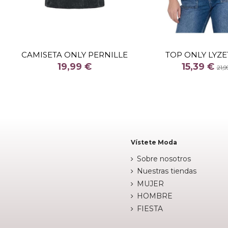
TALLA
S
TALLA
CAMISETA ONLY PERNILLE
TOP ONLY LYZE
COLOR
COLOR
19,99 €
15,39 €
21,9
NEGRO

Fuera de 

Añadir al carrito
Vístete Moda
Sobre nosotros
Nuestras tiendas
MUJER
HOMBRE
FIESTA