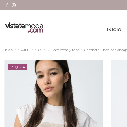
INICIO
Inicio
MUJER
MODA
Camisetas y tops
Camiseta Tiffosi con encaj
-30,02%