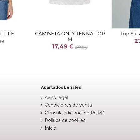
TALLA
S
T LIFE
CAMISETA ONLY TENNA TOP
Top Sal
M
COLOR
2
9 €
17,49 €
AZUL
24,99 €

stock

Añadir al carrito
Apartados Legales
Aviso legal
Condiciones de venta
Cláusula adicional de RGPD
Política de cookies
Inicio