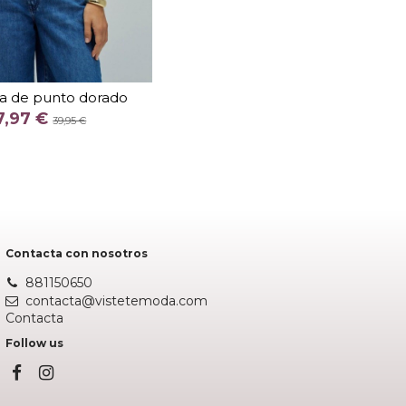
TALLA
sa de punto dorado
COLOR
7,97 €
39,95 €
Fuera de stock
Contacta con nosotros
881150650
contacta@vistetemoda.com
Contacta
Follow us