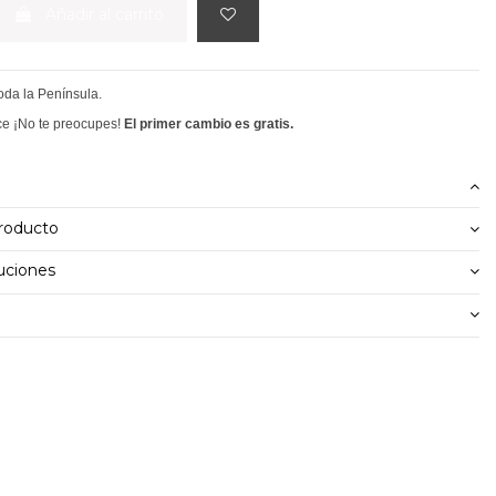
Añadir al carrito
toda la Península.
ce ¡No te preocupes!
El primer cambio es gratis.
producto
uciones