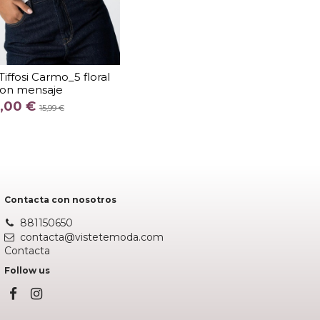
TALLA
iffosi Carmo_5 floral
on mensaje
COLOR
,00 €
15,99 €
Fuera de stock
Contacta con nosotros
881150650
contacta@vistetemoda.com
Contacta
Follow us