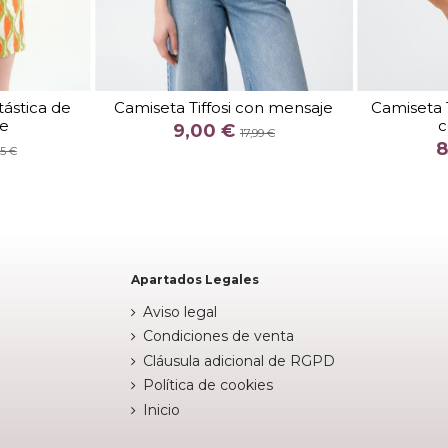
TALLA
XS
ástica de
Camiseta Tiffosi con mensaje
Camiseta T
de
c
COLOR
9,00 €
17,99 €
8
BLANCO
95 €

stock

Añadir al carrito
Apartados Legales
Aviso legal
Condiciones de venta
Cláusula adicional de RGPD
Política de cookies
Inicio