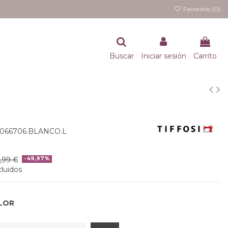
Favoritos (
0
)
Buscar
Iniciar sesión
Carrito
0066706.BLANCO.L
5,99 €
-49,97%
luidos
LOR