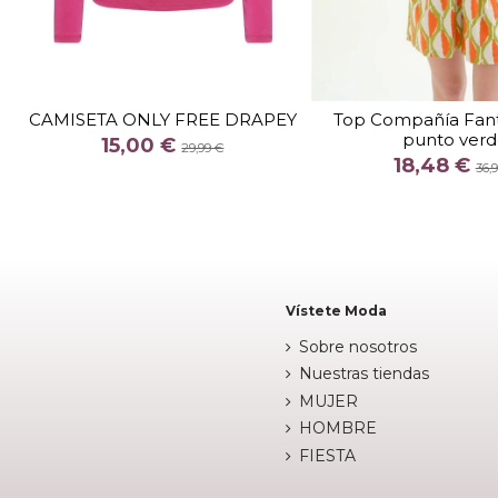
TALLA
M
TALLA
CAMISETA ONLY FREE DRAPEY
Top Compañía Fant
punto ver
COLOR
COLOR
15,00 €
29,99 €
18,48 €
NEGRO
36,

Fuera de 

Añadir al carrito
Vístete Moda
Sobre nosotros
Nuestras tiendas
MUJER
HOMBRE
FIESTA