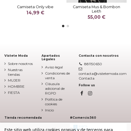
Camiseta Only vibe
Camiseta Mus & Bombon
Leith
14,99 €
55,00 €
Vístete Moda
Apartados
Contacta con nosotros
Legales
Sobre nosotros
881150650
Aviso legal
Nuestras
Condiciones de
contacta@vistetemoda.com
tiendas
venta
Contacta
MUJER
Cláusula
Follow us
HOMBRE
adicional de
FIESTA
RGPD
Política de
cookies
Inicio
Tienda recomendada
#Comercio360
Este sitio web utiliza cookies propias y de terceros para