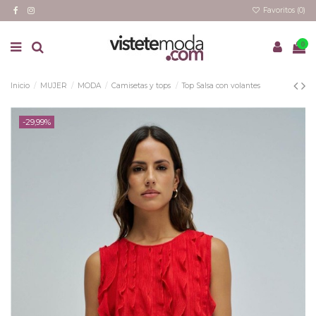
Favoritos (
0
)
0
Inicio
MUJER
MODA
Camisetas y tops
Top Salsa con volantes
-29,99%