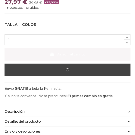
27,97 €
39,95 €
-29,99%
Impuestos incluidos
TALLA
COLOR
Añadir al carrito
Envío
GRATIS
a toda la Península.
Y si no te convence ¡No te preocupes!
El primer cambio es gratis.
Descripción
Detalles del producto
Envío y devoluciones