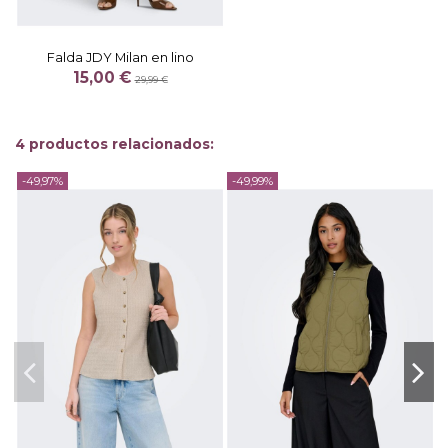
Falda JDY Milan en lino
15,00 €
29,99 €
4 productos relacionados:
-49,97%
-49,99%
-