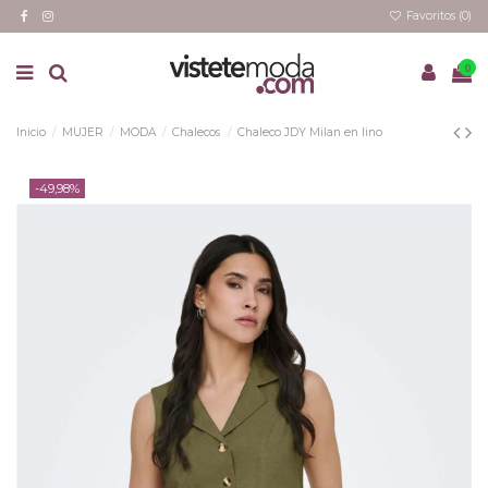
Favoritos (
0
)
0
Inicio
MUJER
MODA
Chalecos
Chaleco JDY Milan en lino
-49,98%