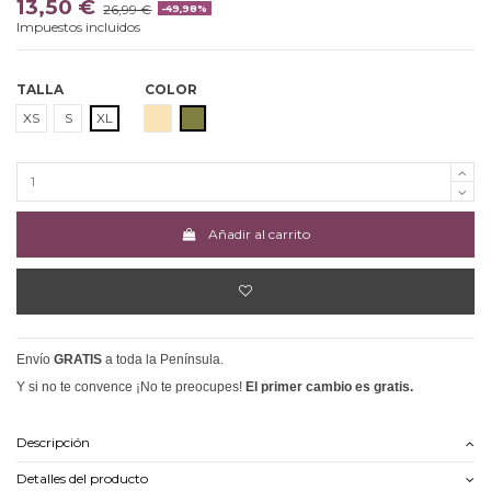
13,50 €
26,99 €
-49,98%
Impuestos incluidos
TALLA
COLOR
BEIGE
CAQUI
XS
S
XL
Añadir al carrito
Envío
GRATIS
a toda la Península.
Y si no te convence ¡No te preocupes!
El primer cambio es gratis.
Descripción
Detalles del producto