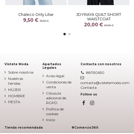
Chaleco Only Lilse
JDYRAYA QUILT SHORT
WAISTCOAT
9,50 €
18,99 €
20,00 €
39,99 €
Vístete Moda
Apartados
Contacta con nosotros
Legales
Sobre nosotros
881150650
Aviso legal
Nuestras
Condiciones de
contacta@vistetemoda.com
tiendas
venta
Contacta
MUJER
Cláusula
Follow us
HOMBRE
adicional de
FIESTA
RGPD
Política de
cookies
Inicio
Tienda recomendada
#Comercio360