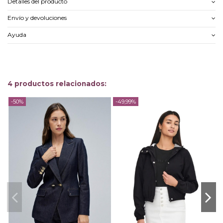
Detalles del producto
Envío y devoluciones
Ayuda
4 productos relacionados:
-50%
-49,99%
-