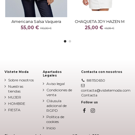
Americana Salsa Vaquera
CHAQUETA JDY HAZEN M
55,00 €
25,00 €
110,00 €
49,99 €
Vístete Moda
Apartados
Contacta con nosotros
Legales
Sobre nosotros
881150650
Aviso legal
Nuestras
Condiciones de
contacta@vistetemoda.com
tiendas
venta
Contacta
MUJER
Cláusula
Follow us
HOMBRE
adicional de
FIESTA
RGPD
Política de
cookies
Inicio