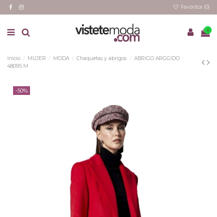
Favoritos (
0
)
0
Inicio
MUJER
MODA
Chaquetas y abrigos
ABRIGO ARGGIDO
48095 M
-50%