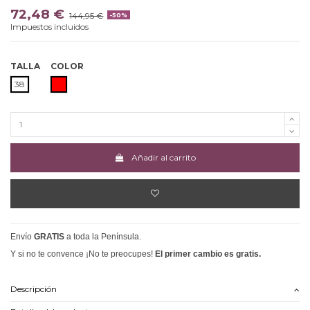
72,48 €
144,95 €
-50%
Impuestos incluidos
TALLA
COLOR
ROJO
38
Añadir al carrito
Envío
GRATIS
a toda la Península.
Y si no te convence ¡No te preocupes!
El primer cambio es gratis.
Descripción