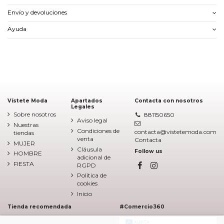
Envío y devoluciones
Ayuda
Vístete Moda
Apartados
Contacta con nosotros
Legales
Sobre nosotros
881150650
Aviso legal
Nuestras
Condiciones de
contacta@vistetemoda.com
tiendas
venta
Contacta
MUJER
Cláusula
Follow us
HOMBRE
adicional de
FIESTA
RGPD
Política de
cookies
Inicio
Tienda recomendada
#Comercio360