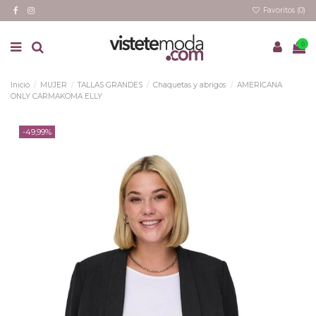
Favoritos (
0
)
0
Inicio
MUJER
TALLAS GRANDES
Chaquetas y abrigos
AMERICANA
ONLY CARMAKOMA ELLY
-49,99%