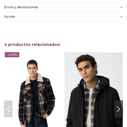
Envío y devoluciones
Ayuda
4 productos relacionados:
-49,99%
-