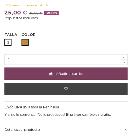
Últimas unidades en stock
25,00 €
49,99 €
-49,99%
Impuestos incluidos
TALLA
COLOR
CAMEL
S
Añadir al carrito
Envío
GRATIS
a toda la Península.
Y si no te convence ¡No te preocupes!
El primer cambio es gratis.
Detalles del producto