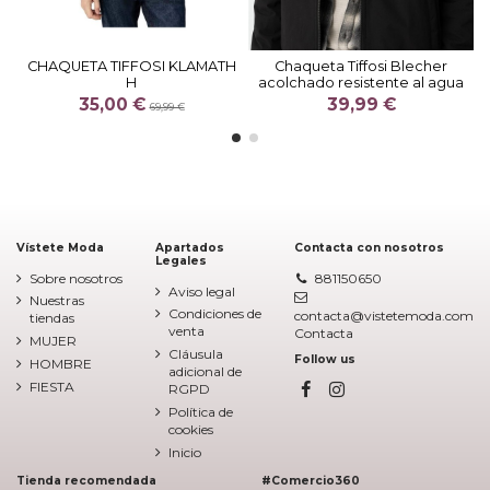
CHAQUETA TIFFOSI KLAMATH
Chaqueta Tiffosi Blecher
H
acolchado resistente al agua
35,00 €
39,99 €
69,99 €
Vístete Moda
Apartados
Contacta con nosotros
Legales
Sobre nosotros
881150650
Aviso legal
Nuestras
Condiciones de
contacta@vistetemoda.com
tiendas
venta
Contacta
MUJER
Cláusula
Follow us
HOMBRE
adicional de
FIESTA
RGPD
Política de
cookies
Inicio
Tienda recomendada
#Comercio360