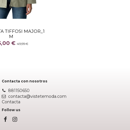
TALLA
XL
A TIFFOSI MAJOR_1
M
COLOR
5,00 €
NEGRO
VERDE
49,99 €
Añadir al carrito
Contacta con nosotros
881150650
contacta@vistetemoda.com
Contacta
Follow us