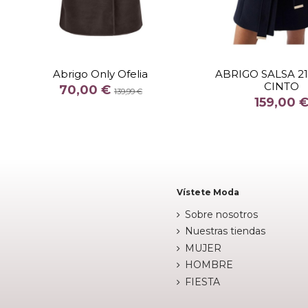
TALLA
XXL
TALLA
Abrigo Only Ofelia
ABRIGO SALSA 2
CINTO
COLOR
COLOR
70,00 €
139,99 €
159,00 
NEG

Fuera de stock

Añadir al c
Vístete Moda
Sobre nosotros
Nuestras tiendas
MUJER
HOMBRE
FIESTA