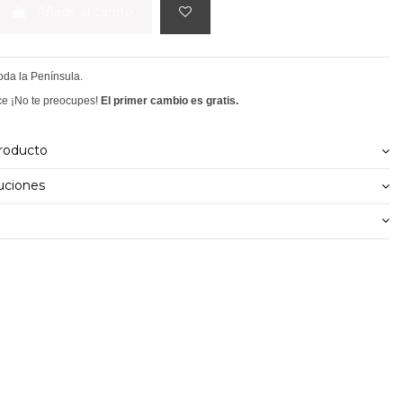
Añadir al carrito
toda la Península.
ce ¡No te preocupes!
El primer cambio es gratis.
producto
uciones