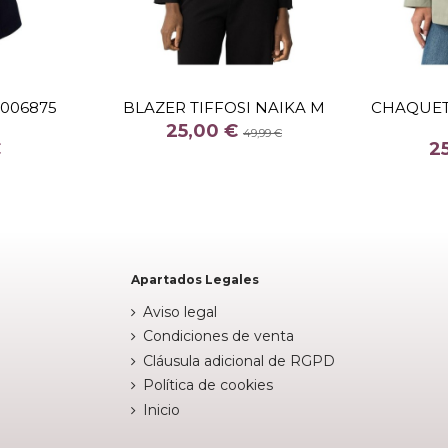
TALLA
XL
1006875
BLAZER TIFFOSI NAIKA M
CHAQUET
COLOR
25,00 €
49,99 €
€
2
RO
NEGRO


arrito
Añadir al carrito
Apartados Legales
Aviso legal
Condiciones de venta
Cláusula adicional de RGPD
Política de cookies
Inicio