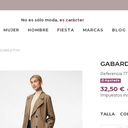
No es sólo moda,
es carácter
MUJER
HOMBRE
FIESTA
MARCAS
BLOG
SCARLETI M
GABARD
Referencia
1
Agotado
32,50 €
Impuestos inc
TALLA
CO