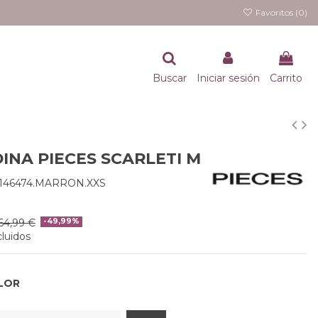
Favoritos (
0
)
Buscar
Iniciar sesión
Carrito
INA PIECES SCARLETI M
7146474.MARRON.XXS
64,99 €
-49,99%
luidos
LOR