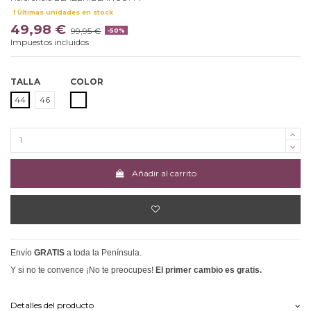
Últimas unidades en stock
49,98 €
99,95 €
-50%
Impuestos incluidos
TALLA
COLOR
BLANCO
44
46
Añadir al carrito
Envío
GRATIS
a toda la Península.
Y si no te convence ¡No te preocupes!
El primer cambio es gratis.
Detalles del producto