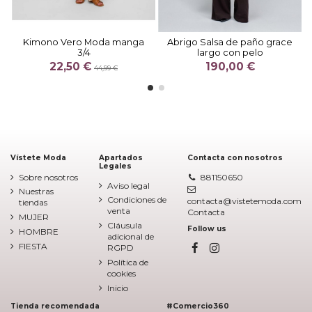
Kimono Vero Moda manga
Abrigo Salsa de paño grace
3/4
largo con pelo
22,50 €
190,00 €
44,99 €
Vístete Moda
Apartados
Contacta con nosotros
Legales
Sobre nosotros
881150650
Aviso legal
Nuestras
Condiciones de
contacta@vistetemoda.com
tiendas
venta
Contacta
MUJER
Cláusula
Follow us
HOMBRE
adicional de
FIESTA
RGPD
Política de
cookies
Inicio
Tienda recomendada
#Comercio360