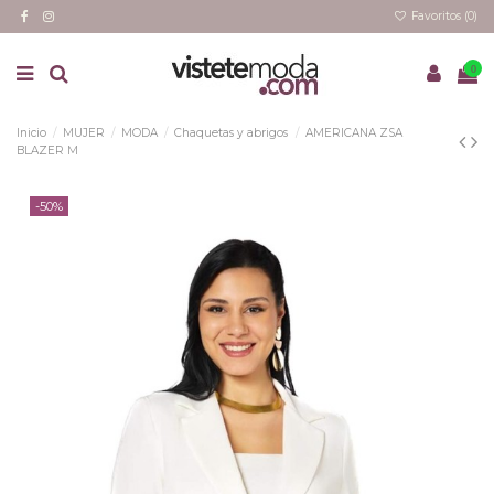
Favoritos (
0
)
0
Inicio
MUJER
MODA
Chaquetas y abrigos
AMERICANA ZSA
BLAZER M
-50%