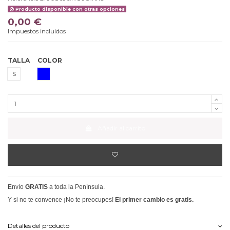
Producto disponible con otras opciones
0,00 €
Impuestos incluidos
TALLA
COLOR
AZULON
S
Añadir al carrito
Envío
GRATIS
a toda la Península.
Y si no te convence ¡No te preocupes!
El primer cambio es gratis.
Detalles del producto