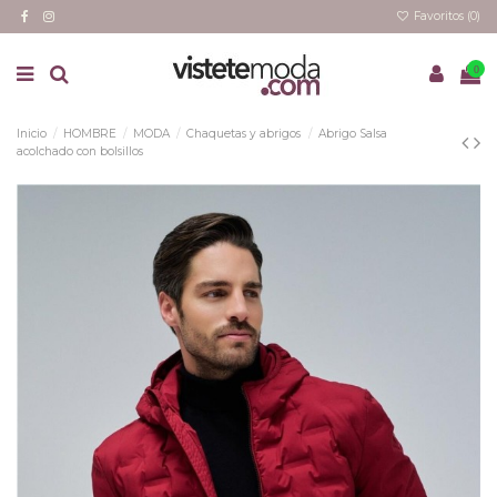
Favoritos (
0
)
0
Inicio
HOMBRE
MODA
Chaquetas y abrigos
Abrigo Salsa
acolchado con bolsillos