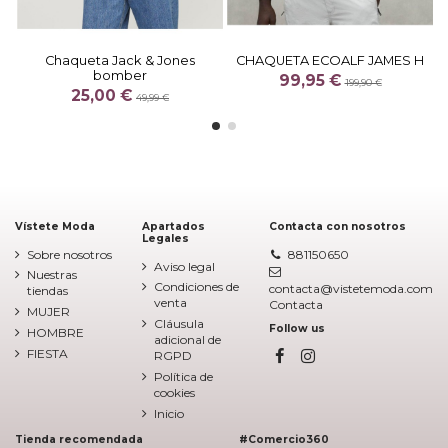
Chaqueta Jack & Jones
CHAQUETA ECOALF JAMES H
bomber
99,95 €
199,90 €
25,00 €
49,99 €
Vístete Moda
Apartados
Contacta con nosotros
Legales
Sobre nosotros
881150650
Aviso legal
Nuestras
Condiciones de
contacta@vistetemoda.com
tiendas
venta
Contacta
MUJER
Cláusula
Follow us
HOMBRE
adicional de
FIESTA
RGPD
Política de
cookies
Inicio
Tienda recomendada
#Comercio360