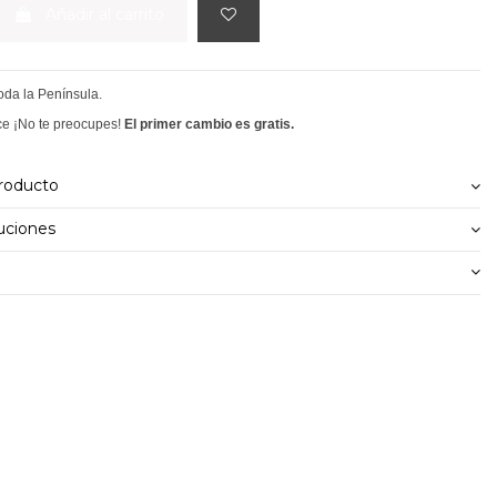
Añadir al carrito
toda la Península.
ce ¡No te preocupes!
El primer cambio es gratis.
producto
uciones