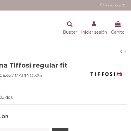
Favoritos (
0
)
Buscar
Iniciar sesión
Carrito
a Tiffosi regular fit
062557.MARINO.XXS
luidos
LOR