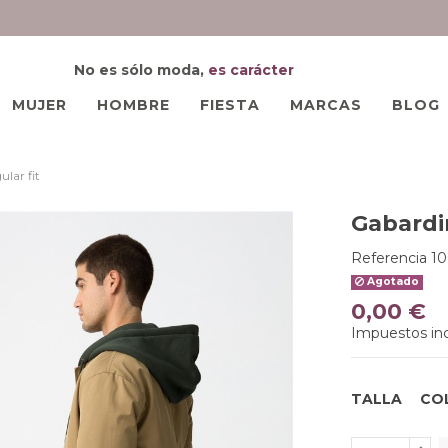
No es sólo moda,
es carácter
MUJER
HOMBRE
FIESTA
MARCAS
BLOG
ular fit
Gabardin
Referencia
10
Agotado
0,00 €
Impuestos inc
TALLA
CO