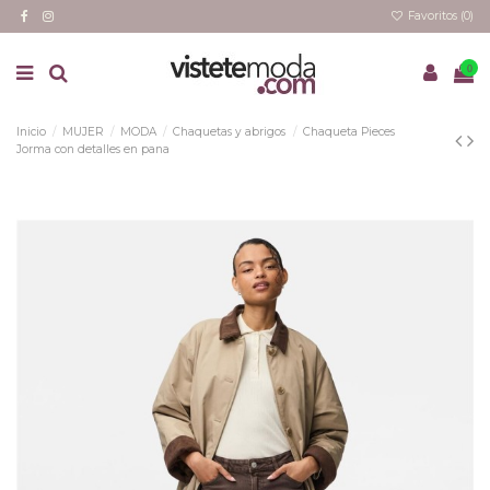
Favoritos (
0
)
0
Inicio
MUJER
MODA
Chaquetas y abrigos
Chaqueta Pieces
Jorma con detalles en pana