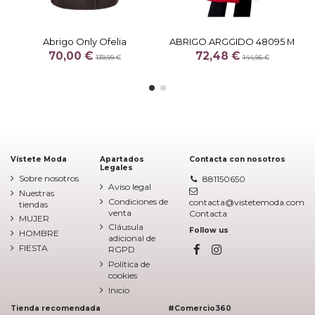
Abrigo Only Ofelia
ABRIGO ARGGIDO 48095 M
70,00 €
72,48 €
139,99 €
144,95 €
Vístete Moda
Apartados
Contacta con nosotros
Legales
Sobre nosotros
881150650
Aviso legal
Nuestras
Condiciones de
contacta@vistetemoda.com
tiendas
venta
Contacta
MUJER
Cláusula
Follow us
HOMBRE
adicional de
FIESTA
RGPD
Política de
cookies
Inicio
Tienda recomendada
#Comercio360