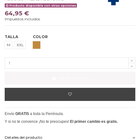
Producto disponible con otras opciones
64,95 €
Impuestos incluidos
TALLA
COLOR
CAMEL
M
XXL
Añadir al carrito
Envío
GRATIS
a toda la Península.
Y si no te convence ¡No te preocupes!
El primer cambio es gratis.
Detalles del producto