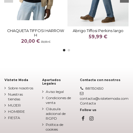
CHAQUETA TIFFOSI HARROW
Abrigo Tiffosi Perkins largo
H
59,99 €
20,00 €
39,99 €
Vístete Moda
Apartados
Contacta con nosotros
Legales
Sobre nosotros
881150650
Aviso legal
Nuestras
Condiciones de
contacta@vistetemoda.com
tiendas
venta
Contacta
MUJER
Cláusula
Follow us
HOMBRE
adicional de
FIESTA
RGPD
Política de
cookies