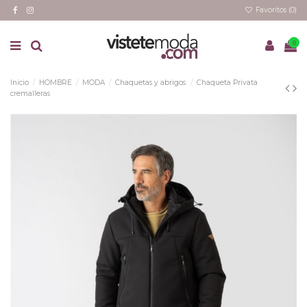
Favoritos (
0
)
0
Inicio
HOMBRE
MODA
Chaquetas y abrigos
Chaqueta Privata
cremalleras