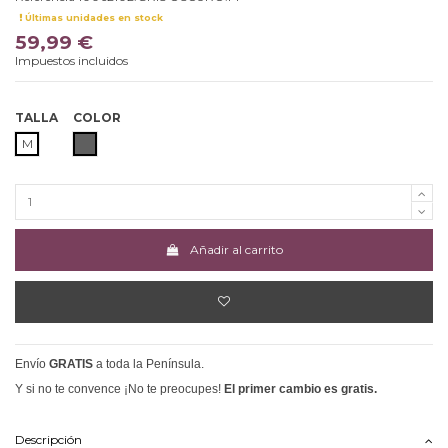
Últimas unidades en stock
59,99 €
Impuestos incluidos
TALLA
COLOR
GRIS OSCURO
M
Añadir al carrito
Envío
GRATIS
a toda la Península.
Y si no te convence ¡No te preocupes!
El primer cambio es gratis.
Descripción