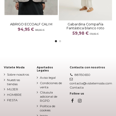
ABRIGO ECCOALF CALI M
Gabardina Compañía
Fantástica blanco roto
94,95 €
189,90 €
59,98 €
119,95 €
Vístete Moda
Apartados
Contacta con nosotros
Legales
Sobre nosotros
881150650
Aviso legal
Nuestras
Condiciones de
contacta@vistetemoda.com
tiendas
venta
Contacta
MUJER
Cláusula
Follow us
HOMBRE
adicional de
FIESTA
RGPD
Política de
cookies
Inicio