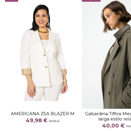
TALLA
44
46
TALLA
AMERICANA ZSA BLAZER M
Gabardina Tiffosi M
larga estilo rel
COLOR
COLOR
49,98 €
99,95 €
40,00 €
BLANCO
79,

Fuera de 