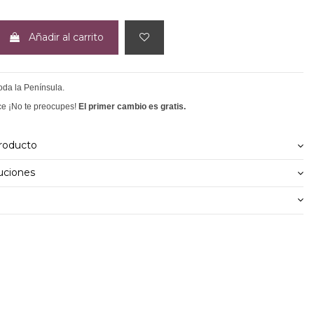
Añadir al carrito
toda la Península.
ce ¡No te preocupes!
El primer cambio es gratis.
producto
uciones