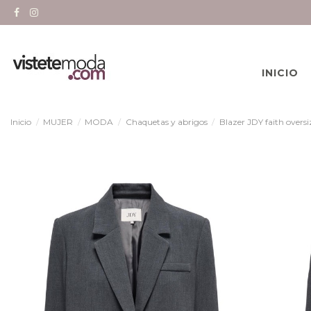
INICIO
Inicio
MUJER
MODA
Chaquetas y abrigos
Blazer JDY faith oversi