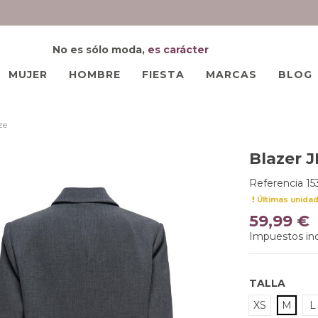
No es sólo moda,
es carácter
MUJER
HOMBRE
FIESTA
MARCAS
BLOG
ze
Blazer J
Referencia
1
Últimas unida
59,99 €
Impuestos inc
TALLA
XS
M
L