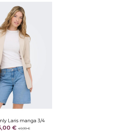
TALLA
36
38
40
nly Laris manga 3/4
COLOR
5,00 €
49,99 €
CRUDO
ROSA