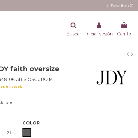
Favoritos (
0
)
Buscar
Iniciar sesión
Carrito
DY faith oversize
5348106.GRIS OSCURO.M
des en stock
luidos
COLOR
GRIS OSCURO
XL