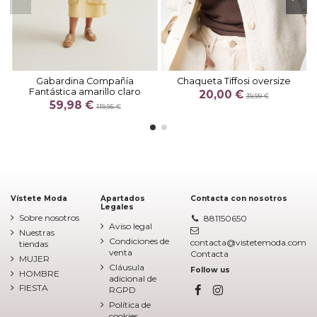
Gabardina Compañía
Chaqueta Tiffosi oversize
Fantástica amarillo claro
20,00 €
39,99 €
59,98 €
119,95 €
Vístete Moda
Apartados
Contacta con nosotros
Legales
Sobre nosotros
881150650
Aviso legal
Nuestras
Condiciones de
contacta@vistetemoda.com
tiendas
venta
Contacta
MUJER
Cláusula
Follow us
HOMBRE
adicional de
FIESTA
RGPD
Política de
cookies