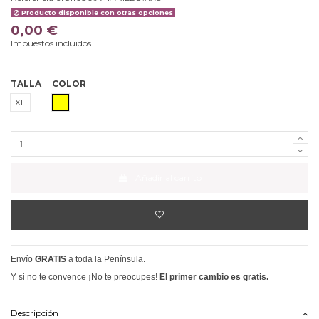
Producto disponible con otras opciones
0,00 €
Impuestos incluidos
TALLA
COLOR
AMARILLO
XL
Añadir al carrito
Envío
GRATIS
a toda la Península.
Y si no te convence ¡No te preocupes!
El primer cambio es gratis.
Descripción