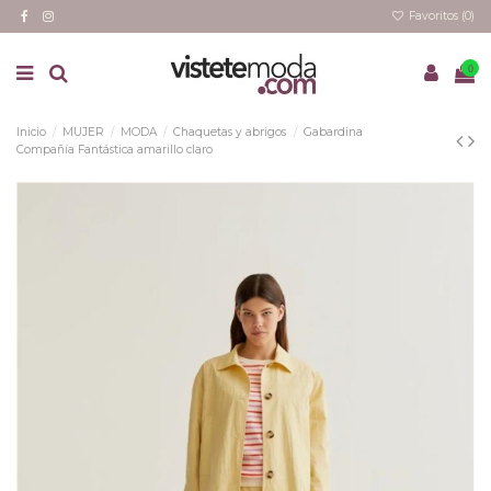
Favoritos (
0
)
0
Inicio
MUJER
MODA
Chaquetas y abrigos
Gabardina
Compañía Fantástica amarillo claro