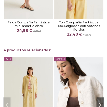
Falda Compañía Fantástica
Top Compañía Fantástica
midi amarillo claro
100% algodón con botones
florales
24,98 €
49,95 €
22,48 €
44,95 €
4 productos relacionados:
-50%
-49,99%
-