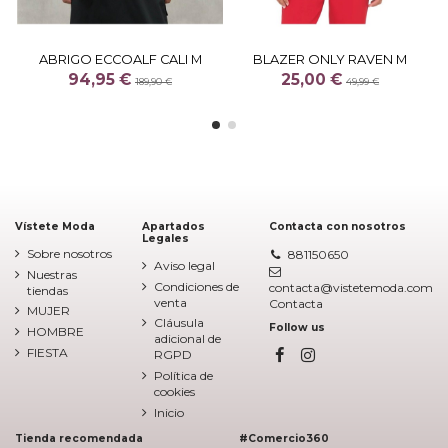
ABRIGO ECCOALF CALI M
BLAZER ONLY RAVEN M
94,95 €
25,00 €
189,90 €
49,99 €
Vístete Moda
Apartados
Contacta con nosotros
Legales
Sobre nosotros
881150650
Aviso legal
Nuestras
Condiciones de
contacta@vistetemoda.com
tiendas
venta
Contacta
MUJER
Cláusula
Follow us
HOMBRE
adicional de
FIESTA
RGPD
Política de
cookies
Inicio
Tienda recomendada
#Comercio360