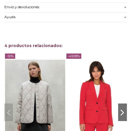
Envío y devoluciones
Ayuda
4 productos relacionados:
-50%
-49,99%
-