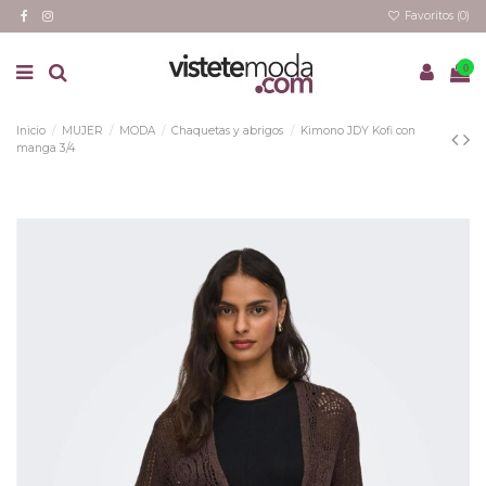
Favoritos (
0
)
0
Inicio
MUJER
MODA
Chaquetas y abrigos
Kimono JDY Kofi con
manga 3/4