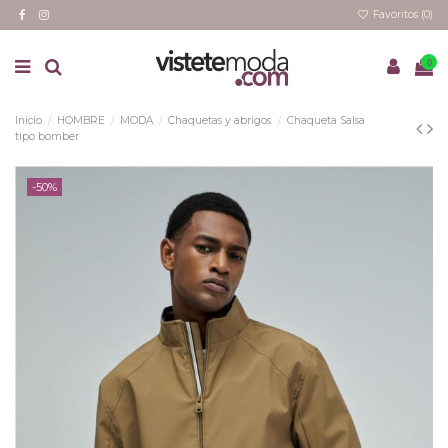
Favoritos (
0
)
0
Inicio
HOMBRE
MODA
Chaquetas y abrigos
Chaqueta Salsa
tipo bomber
-50%