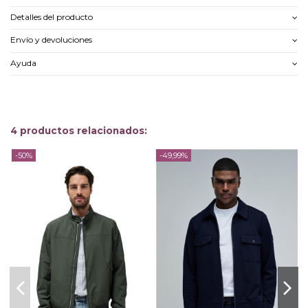
Detalles del producto
Envío y devoluciones
Ayuda
4 productos relacionados:
-50%
-49,99%
-