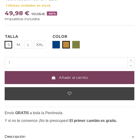
Últimas unidades en stock
49,98 €
99,95 €
-50%
Impuestos incluidos
TALLA
COLOR
MARINO
CAMEL
CAQUI
S
M
L
XXL
Añadir al carrito
Envío
GRATIS
a toda la Península.
Y si no te convence ¡No te preocupes!
El primer cambio es gratis.
Descripción