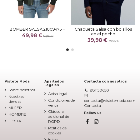
BOMBER SALSA 21009475 H
Chaqueta Salsa con bolsillos
en el pecho
49,98 €
99,95 €
39,98 €
79,95 €
Vístete Moda
Apartados
Contacta con nosotros
Legales
Sobre nosotros
881150650
Aviso legal
Nuestras
Condiciones de
contacta@vistetemoda.com
tiendas
venta
Contacta
MUJER
Cláusula
Follow us
HOMBRE
adicional de
FIESTA
RGPD
Política de
cookies
Inicio