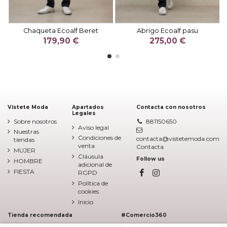
Chaqueta Ecoalf Beret
Abrigo Ecoalf pasu
179,90 €
275,00 €
Vístete Moda
Apartados
Contacta con nosotros
Legales
Sobre nosotros
881150650
Aviso legal
Nuestras
Condiciones de
contacta@vistetemoda.com
tiendas
venta
Contacta
MUJER
Cláusula
Follow us
HOMBRE
adicional de
FIESTA
RGPD
Política de
cookies
Inicio
Tienda recomendada
#Comercio360