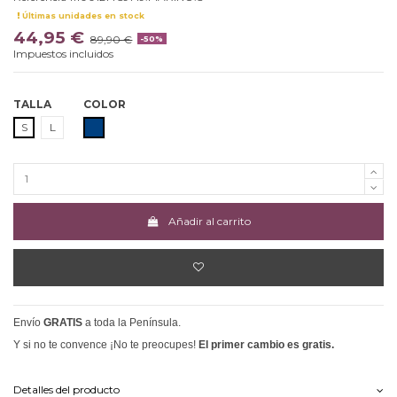
Últimas unidades en stock
44,95 €
89,90 €
-50%
Impuestos incluidos
TALLA
COLOR
MARINO
S
L
Añadir al carrito
Envío
GRATIS
a toda la Península.
Y si no te convence ¡No te preocupes!
El primer cambio es gratis.
Detalles del producto