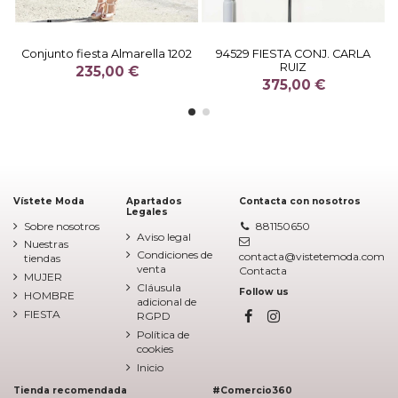
Conjunto fiesta Almarella 1202
94529 FIESTA CONJ. CARLA
RUIZ
235,00 €
375,00 €
Vístete Moda
Apartados
Contacta con nosotros
Legales
Sobre nosotros
881150650
Aviso legal
Nuestras
Condiciones de
contacta@vistetemoda.com
tiendas
venta
Contacta
MUJER
Cláusula
Follow us
HOMBRE
adicional de
FIESTA
RGPD
Política de
cookies
Inicio
Tienda recomendada
#Comercio360