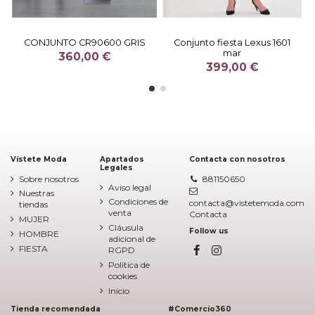
CONJUNTO CR90600 GRIS
Conjunto fiesta Lexus 1601
mar
360,00 €
399,00 €
Vístete Moda
Apartados
Contacta con nosotros
Legales
Sobre nosotros
881150650
Aviso legal
Nuestras
Condiciones de
contacta@vistetemoda.com
tiendas
venta
Contacta
MUJER
Cláusula
Follow us
HOMBRE
adicional de
FIESTA
RGPD
Política de
cookies
Inicio
Tienda recomendada
#Comercio360