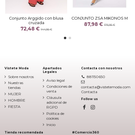
Conjunto Arggido con blusa
CONJUNTO ZSA MIKONOS M
cruzada
87,98 €
175,95 €
72,48 €
144,95 €
Vístete Moda
Apartados
Contacta con nosotros
Legales
Sobre nosotros
881150650
Aviso legal
Nuestras
Condiciones de
contacta@vistetemoda.com
tiendas
venta
Contacta
MUJER
Cláusula
Follow us
HOMBRE
adicional de
FIESTA
RGPD
Política de
cookies
Inicio
Tienda recomendada
#Comercio360