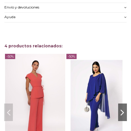
Envío y devoluciones
Ayuda
4 productos relacionados:
-50%
-50%
-