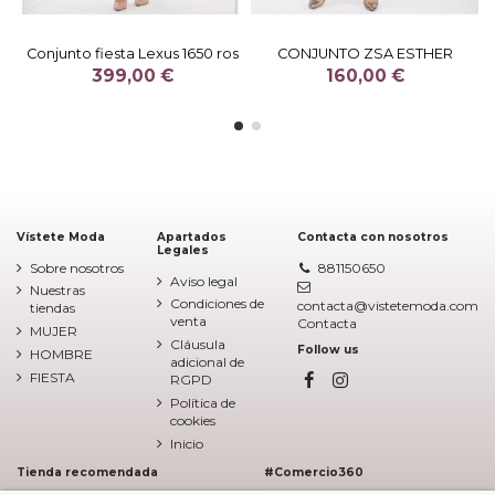
Conjunto fiesta Lexus 1650 ros
CONJUNTO ZSA ESTHER
399,00 €
160,00 €
Vístete Moda
Apartados
Contacta con nosotros
Legales
Sobre nosotros
881150650
Aviso legal
Nuestras
Condiciones de
contacta@vistetemoda.com
tiendas
venta
Contacta
MUJER
Cláusula
Follow us
HOMBRE
adicional de
FIESTA
RGPD
Política de
cookies
Inicio
Tienda recomendada
#Comercio360