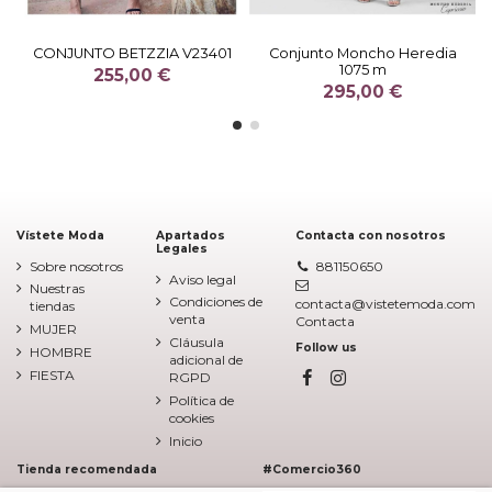
CONJUNTO BETZZIA V23401
Conjunto Moncho Heredia
1075 m
255,00 €
295,00 €
Vístete Moda
Apartados
Contacta con nosotros
Legales
Sobre nosotros
881150650
Aviso legal
Nuestras
Condiciones de
contacta@vistetemoda.com
tiendas
venta
Contacta
MUJER
Cláusula
Follow us
HOMBRE
adicional de
FIESTA
RGPD
Política de
cookies
Inicio
Tienda recomendada
#Comercio360