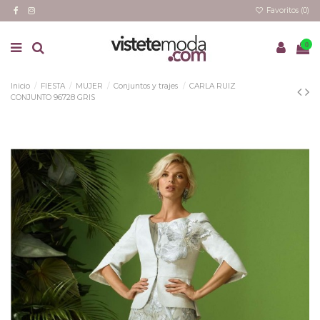
Favoritos (
0
)
0
Inicio
FIESTA
MUJER
Conjuntos y trajes
CARLA RUIZ
CONJUNTO 96728 GRIS