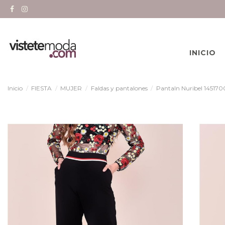
INICIO
Inicio
FIESTA
MUJER
Faldas y pantalones
Pantaln Nuribel 145170