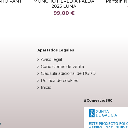
NTO PANT
MONCHO HEREDIA FALDA
Pantaln Nu
2025 LUNA
COLOR
99,00 €


stock
Fuera de stock
Apartados Legales
Aviso legal
Condiciones de venta
Cláusula adicional de RGPD
Política de cookies
Inicio
#Comercio360