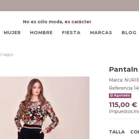
No es sólo moda,
es carácter
MUJER
HOMBRE
FIESTA
MARCAS
BLOG
0 negro
Pantaln
Marca:
NURI
Referencia
14
Agotado
115,00 €
Impuestos inc
TALLA
CO