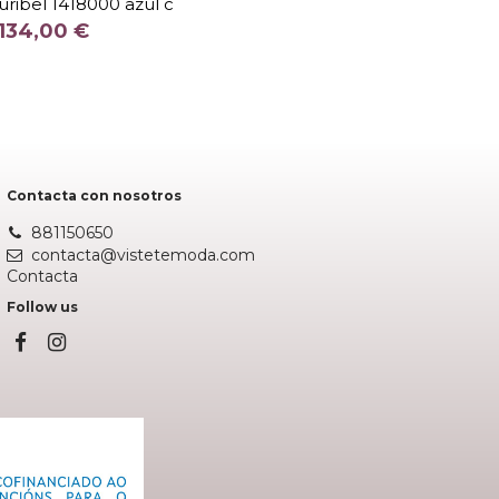
ribel 1418000 azul c
COLOR
134,00 €
Fuera de stock
Contacta con nosotros
881150650
contacta@vistetemoda.com
Contacta
Follow us