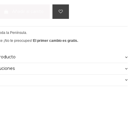
Añadir al carrito
toda la Península.
ce ¡No te preocupes!
El primer cambio es gratis.
producto
uciones