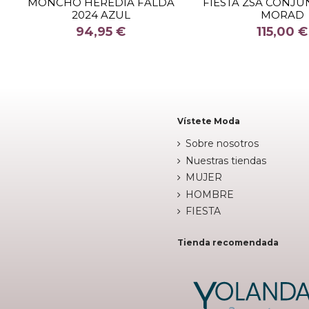
MONCHO HEREDIA FALDA
FIESTA ZSA CONJU
2024 AZUL
MORAD
COLOR
COLOR
94,95 €
115,00 €


Fuera de stock
Fuera de 
Vístete Moda
Sobre nosotros
Nuestras tiendas
MUJER
HOMBRE
FIESTA
Tienda recomendada