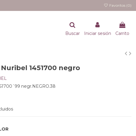
Favoritos (
0
)
Buscar
Iniciar sesión
Carrito
 Nuribel 1451700 negro
BEL
51700´99 negr.NEGRO.38
luidos
LOR