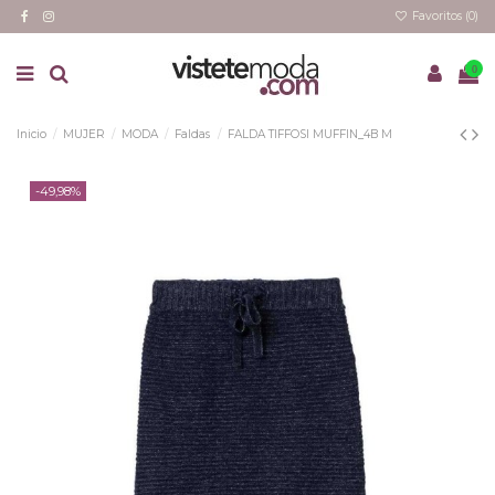
Favoritos (
0
)
0
Inicio
MUJER
MODA
Faldas
FALDA TIFFOSI MUFFIN_4B M
-49,98%