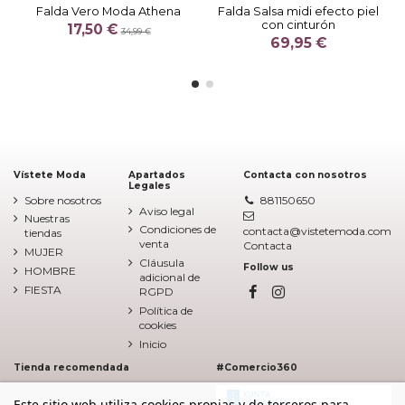
Falda Vero Moda Athena
Falda Salsa midi efecto piel
con cinturón
17,50 €
34,99 €
69,95 €
Vístete Moda
Apartados
Contacta con nosotros
Legales
Sobre nosotros
881150650
Aviso legal
Nuestras
Condiciones de
contacta@vistetemoda.com
tiendas
venta
Contacta
MUJER
Cláusula
Follow us
HOMBRE
adicional de
FIESTA
RGPD
Política de
cookies
Inicio
Tienda recomendada
#Comercio360
Este sitio web utiliza cookies propias y de terceros para