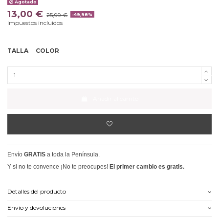
Agotado
13,00 €
25,99 €
-49,98%
Impuestos incluidos
TALLA
COLOR
Añadir al carrito
Envío
GRATIS
a toda la Península.
Y si no te convence ¡No te preocupes!
El primer cambio es gratis.
Detalles del producto
Envío y devoluciones