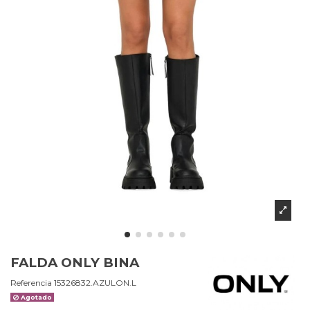
FALDA ONLY BINA
Referencia
15326832.AZULON.L
Agotado