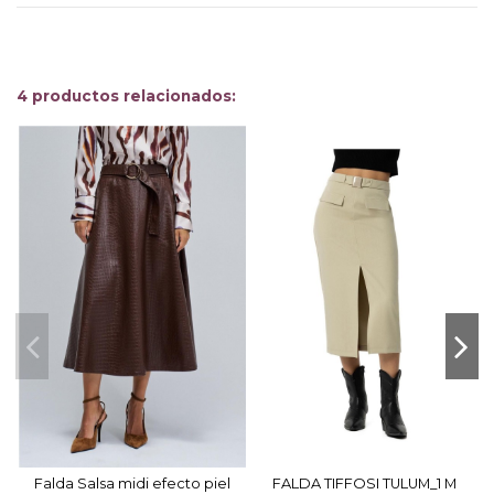
4 productos relacionados:
-
Falda Salsa midi efecto piel
FALDA TIFFOSI TULUM_1 M