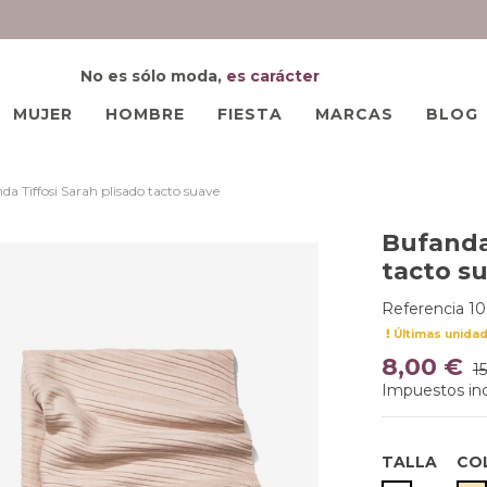
No es sólo moda,
es carácter
MUJER
HOMBRE
FIESTA
MARCAS
BLOG
da Tiffosi Sarah plisado tacto suave
Bufanda 
tacto s
Referencia
10
Últimas unida
8,00 €
1
Impuestos inc
TALLA
CO