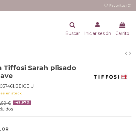
Favoritos (
0
)
Buscar
Iniciar sesión
Carrito
Tiffosi Sarah plisado
uave
057461.BEIGE.U
des en stock
5,99 €
-49,97%
luidos
LOR