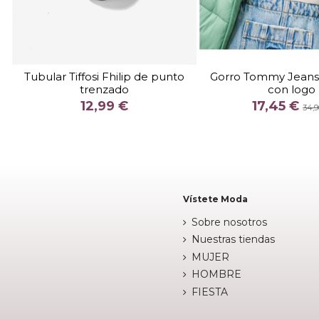
TALLA
U
TALLA
Tubular Tiffosi Fhilip de punto
Gorro Tommy Jeans
trenzado
con logo
COLOR
COLOR
12,99 €
17,45 €
NEGRO
GRIS
34,9

Fuera de 

Añadir al carrito
Vístete Moda
Sobre nosotros
Nuestras tiendas
MUJER
HOMBRE
FIESTA