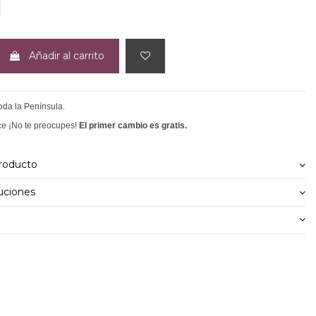
EIGE
Añadir al carrito
toda la Península.
ce ¡No te preocupes!
El primer cambio es gratis.
producto
uciones