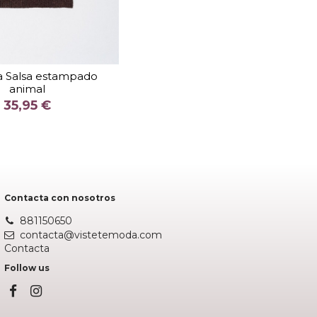
TALLA
U
 Salsa estampado
animal
COLOR
35,95 €
MARRON
Añadir al carrito
Contacta con nosotros
881150650
contacta@vistetemoda.com
Contacta
Follow us