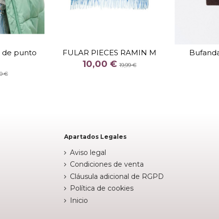
TALLA
U
 de punto
FULAR PIECES RAMIN M
Bufanda
COLOR
10,00 €
19,99 €
ROJO
0 €
stock


Añadir al carrito
Apartados Legales
Aviso legal
Condiciones de venta
Cláusula adicional de RGPD
Política de cookies
Inicio