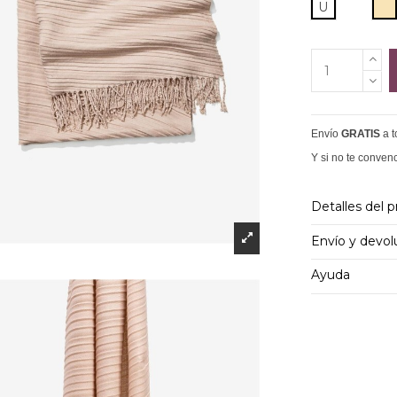
B
U
Envío
GRATIS
a 
Y si no te conven
Detalles del 
Envío y devol
Ayuda