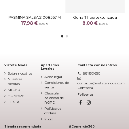
PASMINA SALSA 21008567 M
Gorra Tiffosi texturizada
17,98 €
8,00 €
35,95 €
15,99 €
Vístete Moda
Apartados
Contacta con nosotros
Legales
Sobre nosotros
881150650
Aviso legal
Nuestras
Condiciones de
contacta@vistetemoda.com
tiendas
venta
Contacta
MUJER
Cláusula
Follow us
HOMBRE
adicional de
FIESTA
RGPD
Política de
cookies
Inicio
Tienda recomendada
#Comercio360