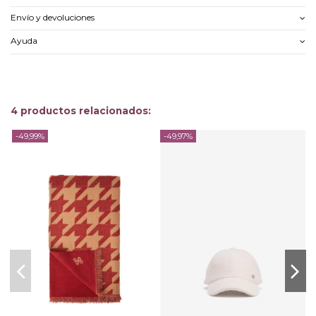
Envío y devoluciones
Ayuda
4 productos relacionados:
-49,99%
-49,97%
-