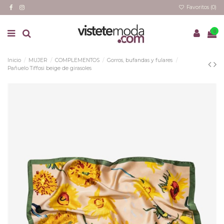
Favoritos (
0
)
0
Inicio
MUJER
COMPLEMENTOS
Gorros, bufandas y fulares
Pañuelo Tiffosi beige de girasoles