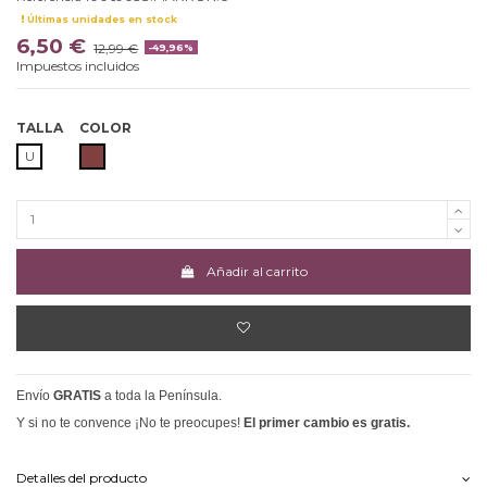
Últimas unidades en stock
6,50 €
12,99 €
-49,96%
Impuestos incluidos
TALLA
COLOR
MARRON
U
Añadir al carrito
Envío
GRATIS
a toda la Península.
Y si no te convence ¡No te preocupes!
El primer cambio es gratis.
Detalles del producto