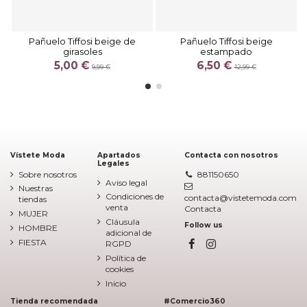
Pañuelo Tiffosi beige de
Pañuelo Tiffosi beige
girasoles
estampado
5,00 €
6,50 €
9,99 €
12,99 €
Vístete Moda
Apartados
Contacta con nosotros
Legales
Sobre nosotros
881150650
Aviso legal
Nuestras
Condiciones de
contacta@vistetemoda.com
tiendas
venta
Contacta
MUJER
Cláusula
Follow us
HOMBRE
adicional de
FIESTA
RGPD
Política de
cookies
Inicio
Tienda recomendada
#Comercio360