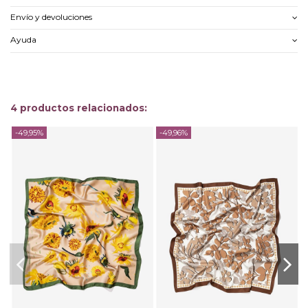
Envío y devoluciones
Ayuda
4 productos relacionados:
-49,95%
-49,96%
-