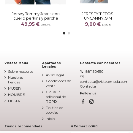
Jersey Tommy Jeans con
JERESEY TIFFOSI
cuello perkins y parche
UNCANNY_9 M
49,95 €
9,00 €
99,90 €
17,99 €
Vístete Moda
Apartados
Contacta con nosotros
Legales
Sobre nosotros
881150650
Aviso legal
Nuestras
Condiciones de
contacta@vistetemoda.com
tiendas
venta
Contacta
MUJER
Cláusula
Follow us
HOMBRE
adicional de
FIESTA
RGPD
Política de
cookies
Inicio
Tienda recomendada
#Comercio360