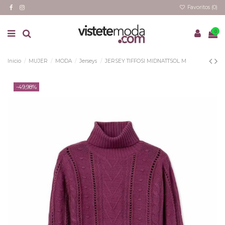
Favoritos (
0
)
0
Inicio
MUJER
MODA
Jerseys
JERSEY TIFFOSI MIDNATTSOL M
-49,98%