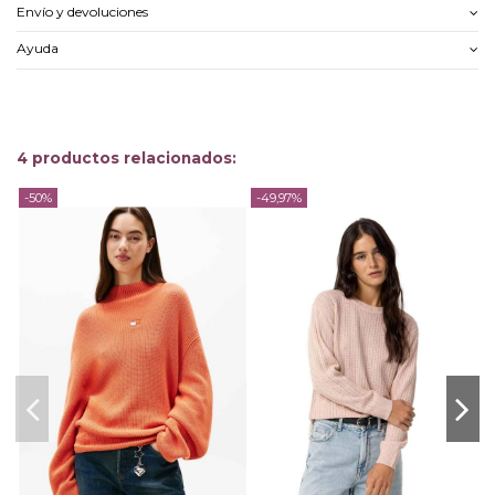
Envío y devoluciones
Ayuda
4 productos relacionados:
-50%
-49,97%
-