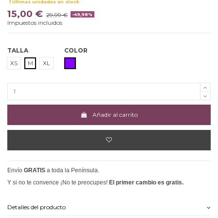
Últimas unidades en stock
15,00 €
29,99 €
-49,98%
Impuestos incluidos
TALLA
COLOR
MORADO
XS
M
XL
Añadir al carrito
Envío
GRATIS
a toda la Península.
Y si no te convence ¡No te preocupes!
El primer cambio es gratis.
Detalles del producto