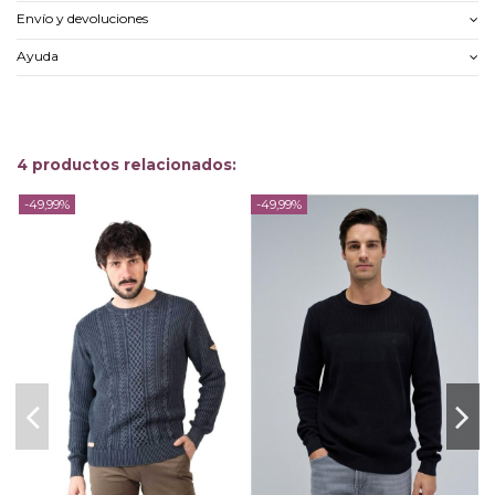
Envío y devoluciones
Ayuda
4 productos relacionados:
-49,99%
-49,99%
-