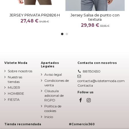
JERSEY PRIVATA PRI2826 H
Jersey Salsa de punto con
textura
27,48 €
54,95 €
29,98 €
59,95 €
Vístete Moda
Apartados
Contacta con nosotros
Legales
Sobre nosotros
881150650
Aviso legal
Nuestras
Condiciones de
contacta@vistetemoda.com
tiendas
venta
Contacta
MUJER
Cláusula
Follow us
HOMBRE
adicional de
FIESTA
RGPD
Política de
cookies
Inicio
Tienda recomendada
#Comercio360