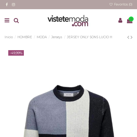
Favoritos (
0
)
0
Inicio
HOMBRE
MODA
Jerseys
JERSEY ONLY SONS LUCIO H
-49,99%