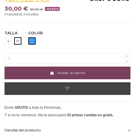
Últimas unidades en stock
30,00 €
59,99 €
-49,99%
Impuestos incluidos
TALLA
COLOR
AZUL
S
M
Añadir al carrito
Envío
GRATIS
a toda la Península.
Y si no te convence ¡No te preocupes!
El primer cambio es gratis.
Detalles del producto