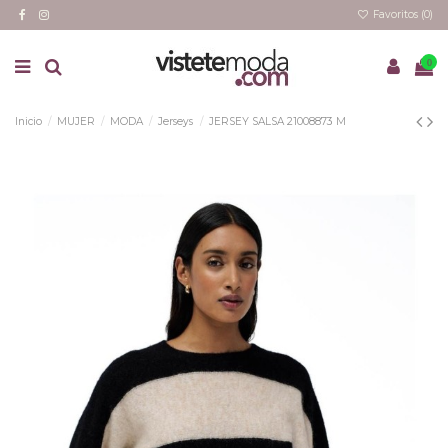
Favoritos (
0
)
0
Inicio
MUJER
MODA
Jerseys
JERSEY SALSA 21008873 M