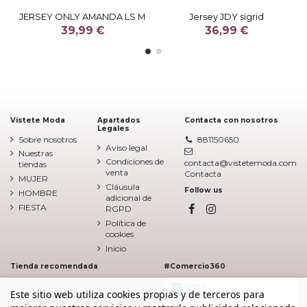
JERSEY ONLY AMANDA LS M
Jersey JDY sigrid
39,99 €
36,99 €
Vístete Moda
Apartados
Contacta con nosotros
Legales
Sobre nosotros
881150650
Aviso legal
Nuestras
Condiciones de
contacta@vistetemoda.com
tiendas
venta
Contacta
MUJER
Cláusula
Follow us
HOMBRE
adicional de
FIESTA
RGPD
Política de
cookies
Inicio
Tienda recomendada
#Comercio360
Este sitio web utiliza cookies propias y de terceros para