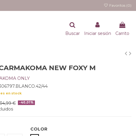
Favoritos (
0
)
Buscar
Iniciar sesión
Carrito
 CARMAKOMA NEW FOXY M
AKOMA ONLY
306797.BLANCO.42/44
des en stock
34,99 €
-40,01%
luidos
COLOR