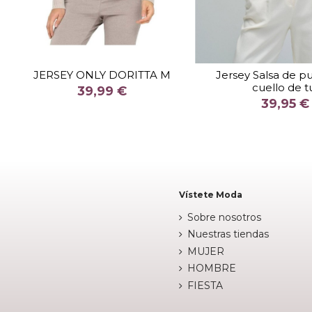
TALLA
TALLA
XS
L
XL
XS
JERSEY ONLY DORITTA M
Jersey Salsa de p
cuello de t
COLOR
COLOR
39,99 €
39,95 €
CRUDO
ROJ


Añadir al carrito
Añadir al c
Vístete Moda
Sobre nosotros
Nuestras tiendas
MUJER
HOMBRE
FIESTA