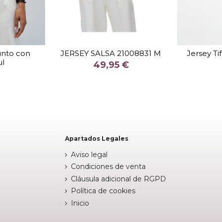
TALLA
XL
unto con
JERSEY SALSA 21008831 M
Jersey Tif
ul
COLOR
49,95 €
O
NEGRO


arrito
Añadir al carrito
Apartados Legales
Aviso legal
Condiciones de venta
Cláusula adicional de RGPD
Política de cookies
Inicio