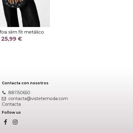
TALLA
XS
fosi slim fit metálico
COLOR
25,99 €
BEIGE
Añadir al carrito
Contacta con nosotros
881150650
contacta@vistetemoda.com
Contacta
Follow us