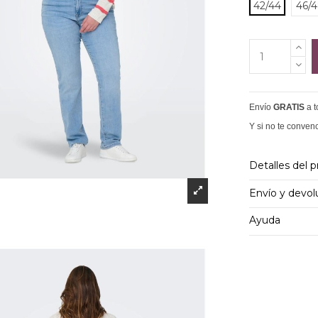
42/44
46/
Envío
GRATIS
a 
Y si no te conven
Detalles del 
Envío y devol
Ayuda