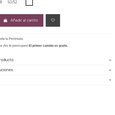
BLANCO
48
50/52
Añadir al carrito
toda la Península.
ce ¡No te preocupes!
El primer cambio es gratis.
producto
uciones