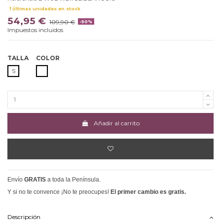
Últimas unidades en stock
54,95 €
109,90 €
-50%
Impuestos incluidos
TALLA
COLOR
BLANCO
S
Añadir al carrito
Envío
GRATIS
a toda la Península.
Y si no te convence ¡No te preocupes!
El primer cambio es gratis.
Descripción