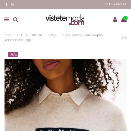
Favoritos (
0
)
0
Inicio
MUJER
MODA
Jerseys
Jersey Tommy Jeans amplio
jaspeado con logo
-50%