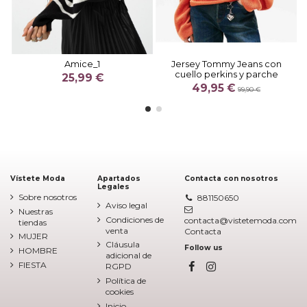
Amice_1
Jersey Tommy Jeans con
cuello perkins y parche
25,99 €
49,95 €
99,90 €
Vístete Moda
Apartados
Contacta con nosotros
Legales
Sobre nosotros
881150650
Aviso legal
Nuestras
Condiciones de
contacta@vistetemoda.com
tiendas
venta
Contacta
MUJER
Cláusula
Follow us
HOMBRE
adicional de
FIESTA
RGPD
Política de
cookies
Inicio