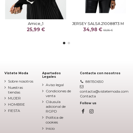
Amice_1
JERSEY SALSA 21008873 M
25,99 €
34,98 €
69,95 €
Vístete Moda
Apartados
Contacta con nosotros
Legales
Sobre nosotros
881150650
Aviso legal
Nuestras
Condiciones de
contacta@vistetemoda.com
tiendas
venta
Contacta
MUJER
Cláusula
Follow us
HOMBRE
adicional de
FIESTA
RGPD
Política de
cookies
Inicio