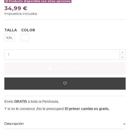
Producto disponible con otras opciones
34,99 €
Impuestos incluidos
TALLA
COLOR
BLANCO
XXL
Añadir al carrito
Envío
GRATIS
a toda la Península.
Y si no te convence ¡No te preocupes!
El primer cambio es gratis.
Descripción