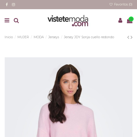
Favoritos (
0
)
0
Inicio
MUJER
MODA
Jerseys
Jersey JDY Sonja cuello redondo