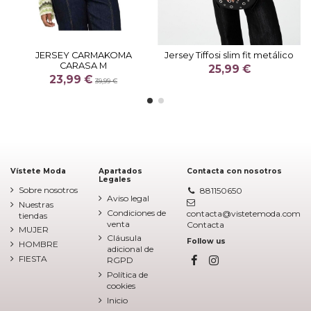
JERSEY CARMAKOMA
Jersey Tiffosi slim fit metálico
CARASA M
25,99 €
23,99 €
39,99 €
Vístete Moda
Apartados
Contacta con nosotros
Legales
Sobre nosotros
881150650
Aviso legal
Nuestras
Condiciones de
contacta@vistetemoda.com
tiendas
venta
Contacta
MUJER
Cláusula
Follow us
HOMBRE
adicional de
FIESTA
RGPD
Política de
cookies
Inicio