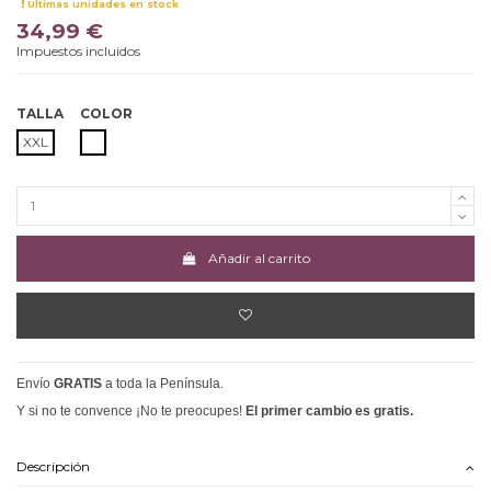
Últimas unidades en stock
34,99 €
Impuestos incluidos
TALLA
COLOR
BLANCO
XXL
Añadir al carrito
Envío
GRATIS
a toda la Península.
Y si no te convence ¡No te preocupes!
El primer cambio es gratis.
Descripción