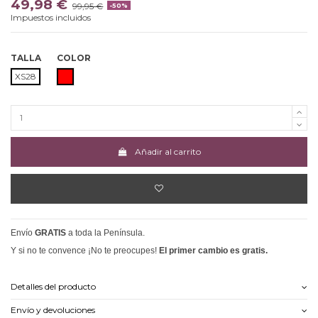
49,98 €
99,95 €
-50%
Impuestos incluidos
TALLA
COLOR
ROJO
XS28
Añadir al carrito
Envío
GRATIS
a toda la Península.
Y si no te convence ¡No te preocupes!
El primer cambio es gratis.
Detalles del producto
Envío y devoluciones