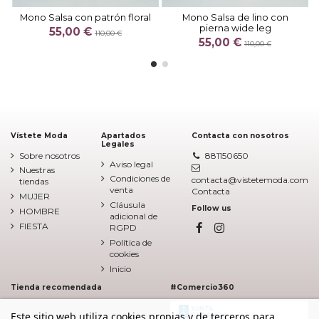
Mono Salsa con patrón floral
Mono Salsa de lino con
pierna wide leg
55,00 €
110,00 €
55,00 €
110,00 €
Vístete Moda
Apartados
Contacta con nosotros
Legales
Sobre nosotros
881150650
Aviso legal
Nuestras
Condiciones de
contacta@vistetemoda.com
tiendas
venta
Contacta
MUJER
Cláusula
Follow us
HOMBRE
adicional de
FIESTA
RGPD
Política de
cookies
Inicio
Tienda recomendada
#Comercio360
Este sitio web utiliza cookies propias y de terceros para