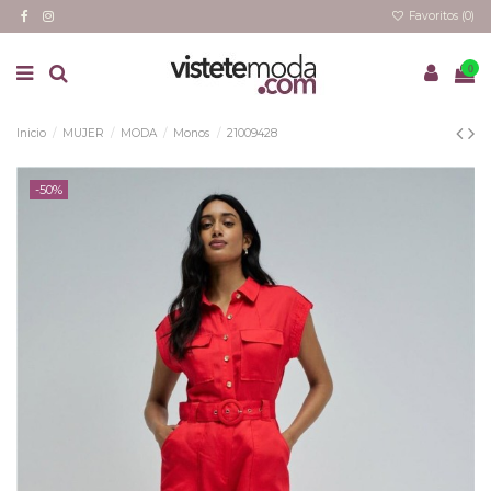
Favoritos (
0
)
0
Inicio
MUJER
MODA
Monos
21009428
-50%