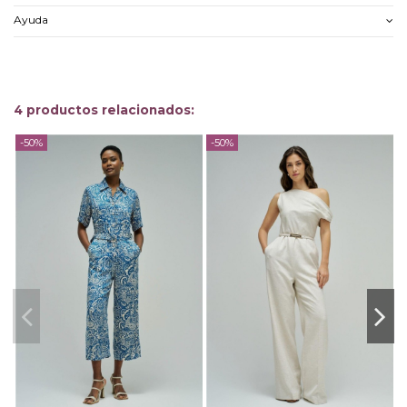
Ayuda
4 productos relacionados:
-50%
-50%
-