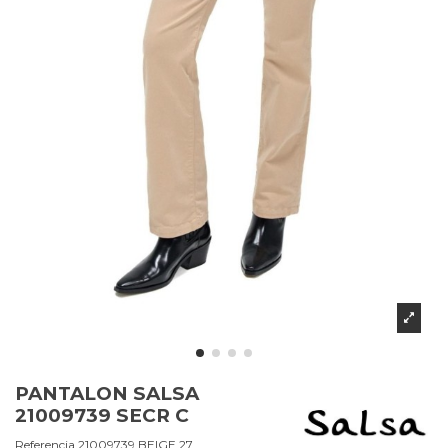
PANTALON SALSA
21009739 SECR C
Referencia
21009739.BEIGE.27