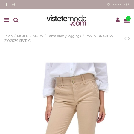
Favoritos (
0
)
0
Inicio
MUJER
MODA
Pantalones y leggings
PANTALON SALSA
21009739 SECR C