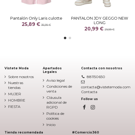
Pantalón Only Laris culotte
PANTALON JDY GEGGO NEW
LONG
25,89 €
36,99 €
20,99 €
29,99 €
Vístete Moda
Apartados
Contacta con nosotros
Legales
Sobre nosotros
881150650
Aviso legal
Nuestras
Condiciones de
contacta@vistetemoda.com
tiendas
venta
Contacta
MUJER
Cláusula
Follow us
HOMBRE
adicional de
FIESTA
RGPD
Política de
cookies
Inicio
Tienda recomendada
#Comercio360