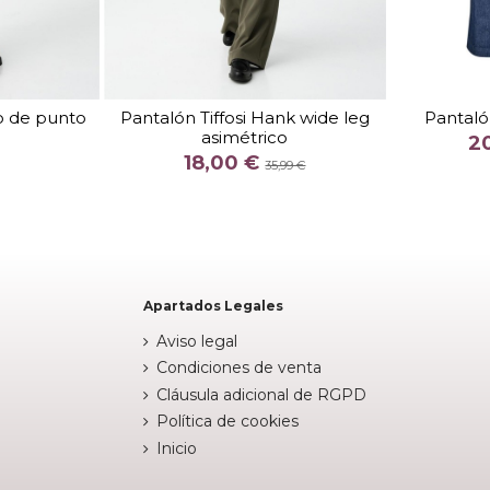
TALLA
XS
S
L
S 32
M
to de punto
Pantalón Tiffosi Hank wide leg
Pantaló
asimétrico
COLOR
2
18,00 €
E
CAQUI
35,99 €


arrito
Añadir al carrito
Apartados Legales
Aviso legal
Condiciones de venta
Cláusula adicional de RGPD
Política de cookies
Inicio