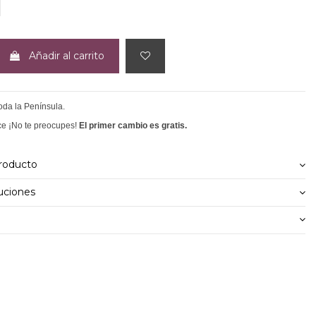
ERDE
Añadir al carrito
toda la Península.
ce ¡No te preocupes!
El primer cambio es gratis.
producto
uciones