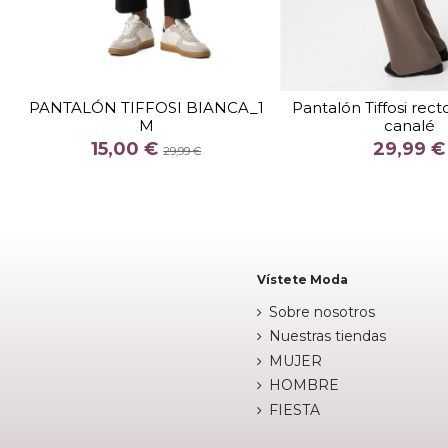
TALLA
TALLA
S
M
PANTALÓN TIFFOSI BIANCA_1
Pantalón Tiffosi rec
M
canalé
COLOR
COLOR
15,00 €
29,99 €
NEGRO
BEIG
MARINO
29,99 €


Añadir al carrito
Añadir al c
Vístete Moda
Sobre nosotros
Nuestras tiendas
MUJER
HOMBRE
FIESTA