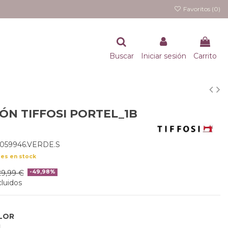
Favoritos (
0
)
Buscar
Iniciar sesión
Carrito
ÓN TIFFOSI PORTEL_1B
059946.VERDE.S
des en stock
29,99 €
-49,98%
luidos
LOR