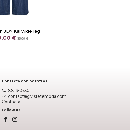
TALLA
 32
L 32
XL 32
n JDY Kai wide leg
COLOR
0,00 €
39,99 €
AZUL
Añadir al carrito
Contacta con nosotros
881150650
contacta@vistetemoda.com
Contacta
Follow us