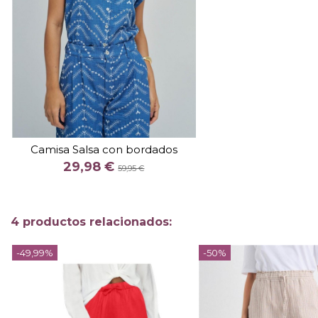
TALLA
XS
M
Camisa Salsa con bordados
COLOR
29,98 €
AZUL
59,95 €

Añadir al carrito
4 productos relacionados:
-49,99%
-50%