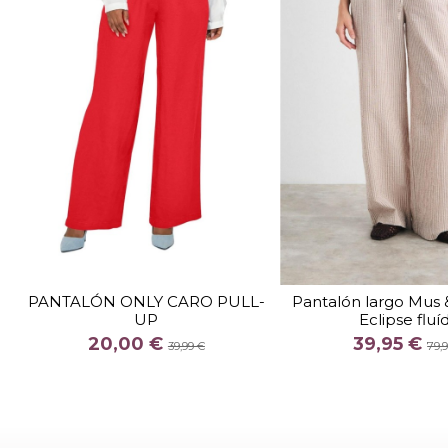
TALLA
TALLA
S 32
XS
M
PANTALÓN ONLY CARO PULL-
Pantalón largo Mu
UP
Eclipse fluí
COLOR
COLOR
20,00 €
39,95 €
ROJO
CAM
39,99 €
79,


Añadir al carrito
Añadir al c