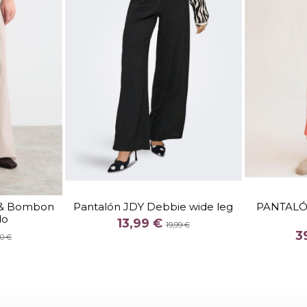
TALLA
s & Bombon
Pantalón JDY Debbie wide leg
PANTAL
do
COLOR
13,99 €
19,99 €
3
EL
90 €

Fuera de stock

arrito