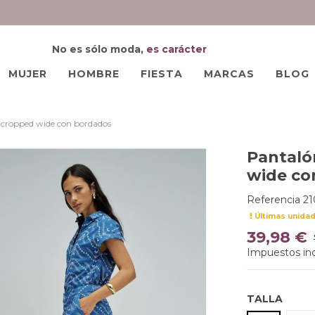
No es sólo moda,
es carácter
MUJER
HOMBRE
FIESTA
MARCAS
BLOG
 cropped wide con bordados
Pantaló
wide co
Referencia
21
Últimas unida
39,98 €
Impuestos inc
TALLA