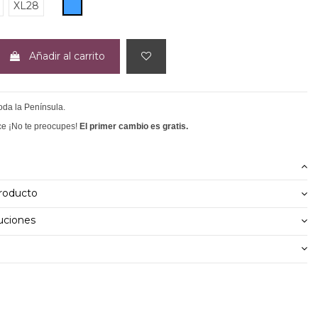
AZUL
XL28
Añadir al carrito
toda la Península.
ce ¡No te preocupes!
El primer cambio es gratis.
producto
uciones