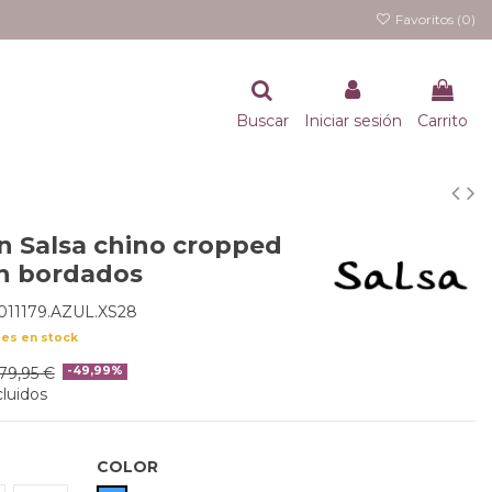
Favoritos (
0
)
Buscar
Iniciar sesión
Carrito
n Salsa chino cropped
n bordados
011179.AZUL.XS28
des en stock
79,95 €
-49,99%
luidos
COLOR