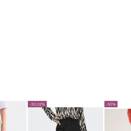
-30,02%
-50%