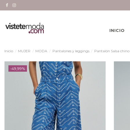
INICIO
Inicio
MUJER
MODA
Pantalones y leggings
Pantalón Salsa chino
-49,99%