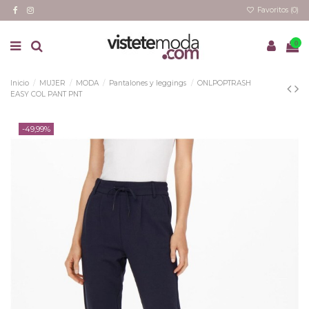
Favoritos (
0
)
0
Inicio
MUJER
MODA
Pantalones y leggings
ONLPOPTRASH
EASY COL PANT PNT
-49,99%