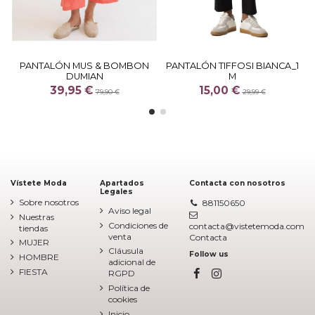
PANTALÓN MUS & BOMBON
PANTALÓN TIFFOSI BIANCA_1
DUMIAN
M
39,95 €
15,00 €
79,90 €
29,99 €
Vístete Moda
Apartados
Contacta con nosotros
Legales
Sobre nosotros
881150650
Aviso legal
Nuestras
Condiciones de
contacta@vistetemoda.com
tiendas
venta
Contacta
MUJER
Cláusula
Follow us
HOMBRE
adicional de
FIESTA
RGPD
Política de
cookies
Inicio