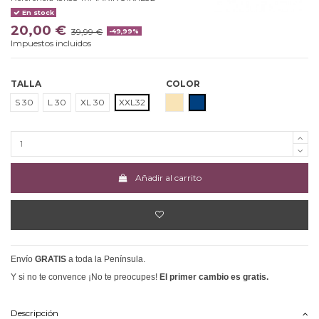
En stock
20,00 €
39,99 €
-49,99%
Impuestos incluidos
TALLA
COLOR
BEIGE
MARINO
S 30
L 30
XL 30
XXL32
Añadir al carrito
Envío
GRATIS
a toda la Península.
Y si no te convence ¡No te preocupes!
El primer cambio es gratis.
Descripción