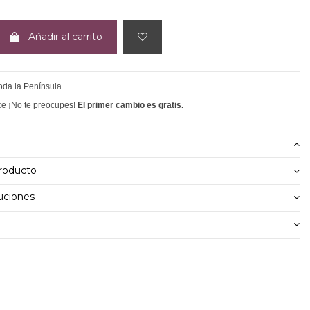
Añadir al carrito
toda la Península.
ce ¡No te preocupes!
El primer cambio es gratis.
producto
uciones