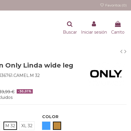
Favoritos (
0
)
Buscar
Iniciar sesión
Carrito
n Only Linda wide leg
336761.CAMEL.M 32
39,99 €
-30,01%
luidos
COLOR
AZUL
CAMEL
M 32
XL 32