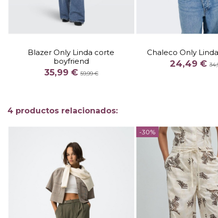
TALLA
TALLA
XS
S
M
34
38
Blazer Only Linda corte
Chaleco Only Linda 
boyfriend
COLOR
COLOR
24,49 €
34,
35,99 €
AZUL
CAM
59,99 €


Añadir al carrito
Añadir al c
4 productos relacionados:
-30%