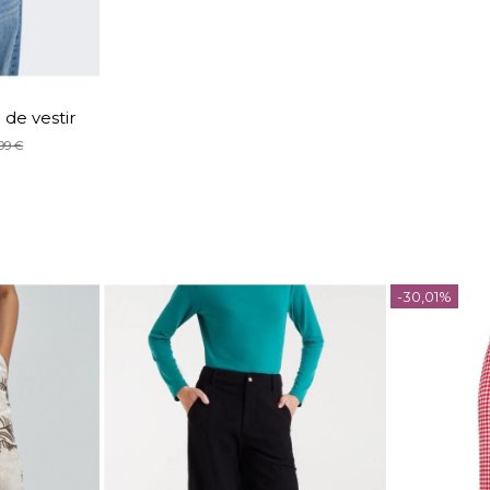
de vestir
99 €
EL
arrito
-30,01%