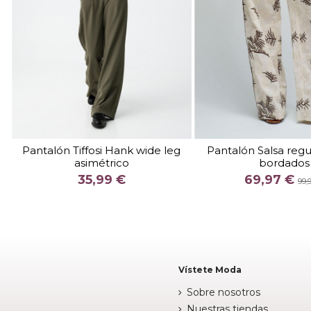
TALLA
TALLA
XS
S
L
M
L
Pantalón Tiffosi Hank wide leg
Pantalón Salsa regul
asimétrico
bordados
COLOR
COLOR
35,99 €
69,97 €
CAQUI
BEIG
99,


Añadir al carrito
Añadir al c
Vístete Moda
Sobre nosotros
Nuestras tiendas