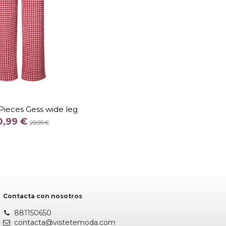
TALLA
S
Pieces Gess wide leg
COLOR
0,99 €
29,99 €
ROJO
Añadir al carrito
Contacta con nosotros
881150650
contacta@vistetemoda.com