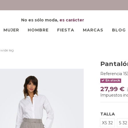
No es sólo moda,
es carácter
MUJER
HOMBRE
FIESTA
MARCAS
BLOG
wide leg
Pantaló
Referencia
15
En stock
27,99 €
Impuestos inc
TALLA
XS 32
S 32