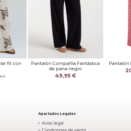
TALLA
M
ar fit con
Pantalón Compañía Fantástica
Pantalón 
de pana negro
COLOR
2
49,95 €
E
NEGRO
95 €


arrito
Añadir al carrito
Apartados Legales
Aviso legal
Condiciones de venta