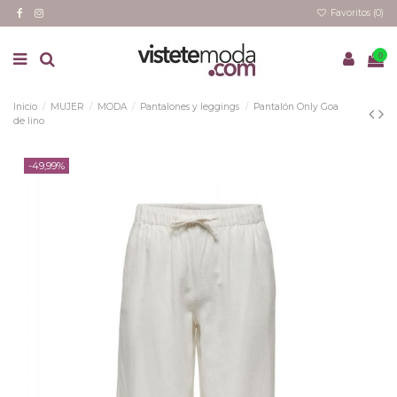
Favoritos (
0
)
0
Inicio
MUJER
MODA
Pantalones y leggings
Pantalón Only Goa
de lino
-49,99%