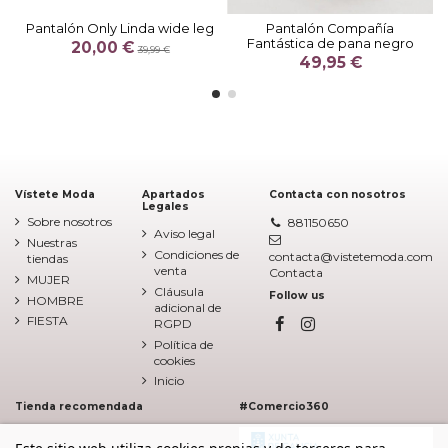
Pantalón Only Linda wide leg
Pantalón Compañía
Fantástica de pana negro
20,00 €
39,99 €
49,95 €
Vístete Moda
Apartados
Contacta con nosotros
Legales
Sobre nosotros
881150650
Aviso legal
Nuestras
Condiciones de
contacta@vistetemoda.com
tiendas
venta
Contacta
MUJER
Cláusula
Follow us
HOMBRE
adicional de
FIESTA
RGPD
Política de
cookies
Inicio
Tienda recomendada
#Comercio360