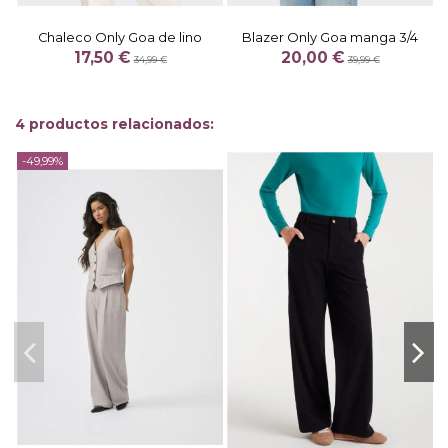
Chaleco Only Goa de lino
Blazer Only Goa manga 3/4
17,50 €
20,00 €
34,99 €
39,99 €
4 productos relacionados:
-49,99%
-