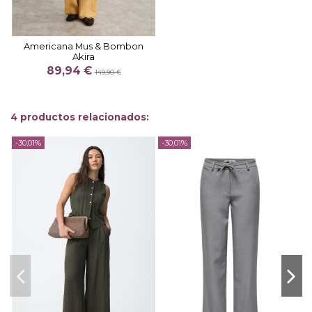
Americana Mus & Bombon
Akira
89,94 €
149,90 €
4 productos relacionados:
-30,01%
-30,01%
-