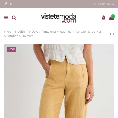
Favoritos (
0
)
0
Inicio
MUJER
MODA
Pantalones y leggings
Pantalón largo Mus
& Bombon Akira recto
-30%