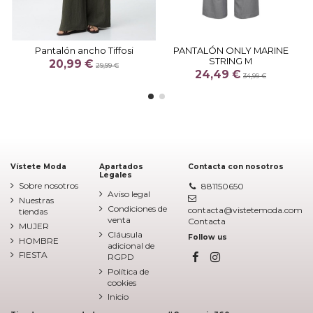
Pantalón ancho Tiffosi
PANTALÓN ONLY MARINE
STRING M
20,99 €
29,99 €
24,49 €
34,99 €
Vístete Moda
Apartados
Contacta con nosotros
Legales
Sobre nosotros
881150650
Aviso legal
Nuestras
Condiciones de
contacta@vistetemoda.com
tiendas
venta
Contacta
MUJER
Cláusula
Follow us
HOMBRE
adicional de
FIESTA
RGPD
Política de
cookies
Inicio