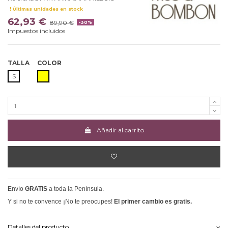
Últimas unidades en stock
62,93 €
89,90 €
-30%
Impuestos incluidos
TALLA
COLOR
AMARILLO
S
Añadir al carrito
Envío
GRATIS
a toda la Península.
Y si no te convence ¡No te preocupes!
El primer cambio es gratis.
Detalles del producto