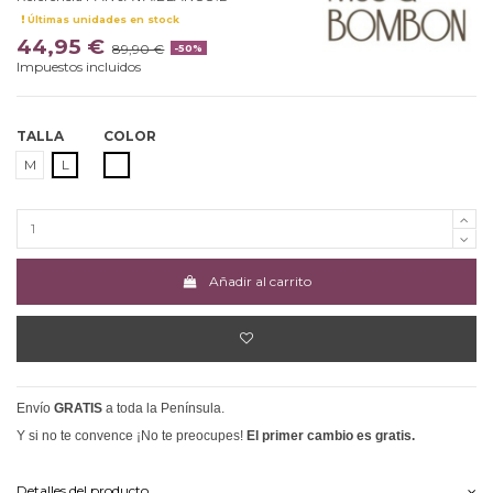
Últimas unidades en stock
44,95 €
89,90 €
-50%
Impuestos incluidos
TALLA
COLOR
BLANCO
M
L
Añadir al carrito
Envío
GRATIS
a toda la Península.
Y si no te convence ¡No te preocupes!
El primer cambio es gratis.
Detalles del producto