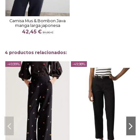
Camisa Mus & Bombon Java
manga larga japonesa
42,45 €
84,90 €
4 productos relacionados:
-49,99%
-49,98%
-