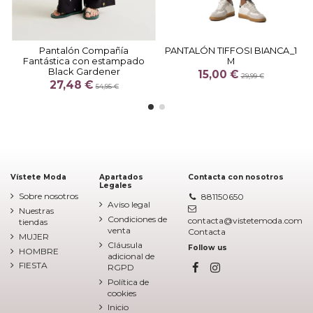
Pantalón Compañía
PANTALÓN TIFFOSI BIANCA_1
Fantástica con estampado
M
Black Gardener
15,00 €
29,99 €
27,48 €
54,95 €
Vístete Moda
Apartados
Contacta con nosotros
Legales
Sobre nosotros
881150650
Aviso legal
Nuestras
Condiciones de
contacta@vistetemoda.com
tiendas
venta
Contacta
MUJER
Cláusula
Follow us
HOMBRE
adicional de
FIESTA
RGPD
Política de
cookies
Inicio