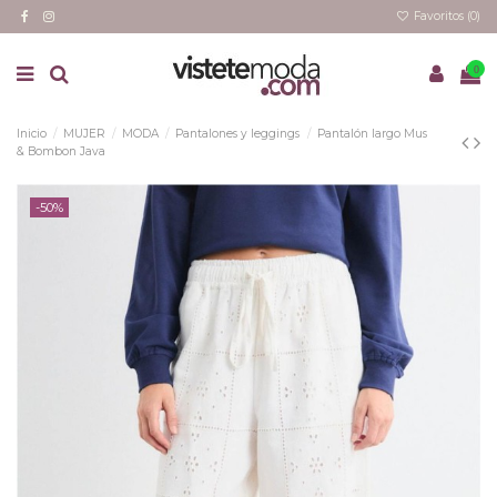
Favoritos (
0
)
0
Inicio
MUJER
MODA
Pantalones y leggings
Pantalón largo Mus
& Bombon Java
-50%